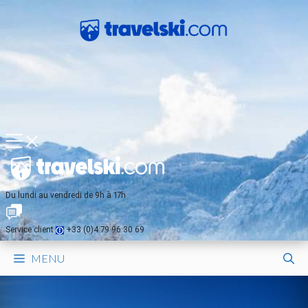
Aller
au
contenu
MENU