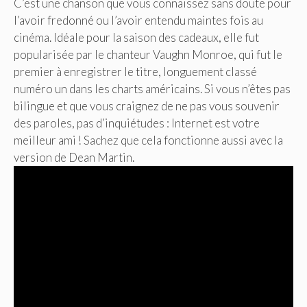
C’est une chanson que vous connaissez sans doute pour
l’avoir fredonné ou l’avoir entendu maintes fois au
cinéma. Idéale pour la saison des cadeaux, elle fut
popularisée par le chanteur Vaughn Monroe, qui fut le
premier à enregistrer le titre, longuement classé
numéro un dans les charts américains. Si vous n’êtes pas
bilingue et que vous craignez de ne pas vous souvenir
des paroles, pas d’inquiétudes : Internet est votre
meilleur ami ! Sachez que cela fonctionne aussi avec la
version de Dean Martin.