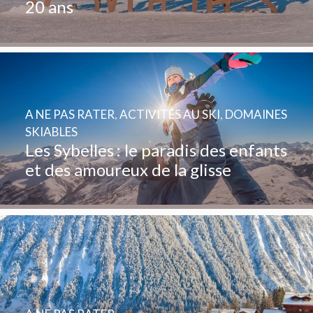
20 ans
A NE PAS RATER
,
ACTIVITÉS AU SKI
,
DOMAINES
SKIABLES
Les Sybelles : le paradis des enfants
et des amoureux de la glisse