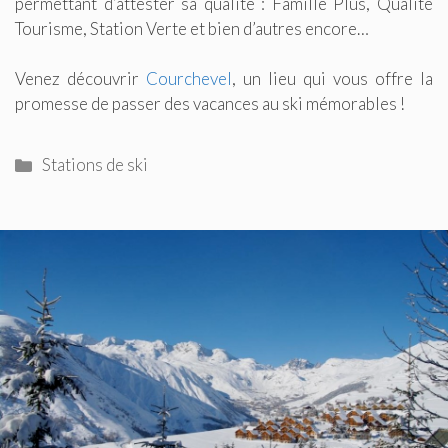
permettant d’attester sa qualité : Famille Plus, Qualité
Tourisme, Station Verte et bien d’autres encore…
Venez découvrir
Courchevel
, un lieu qui vous offre la
promesse de passer des vacances au ski mémorables !
Catégories
Stations de ski