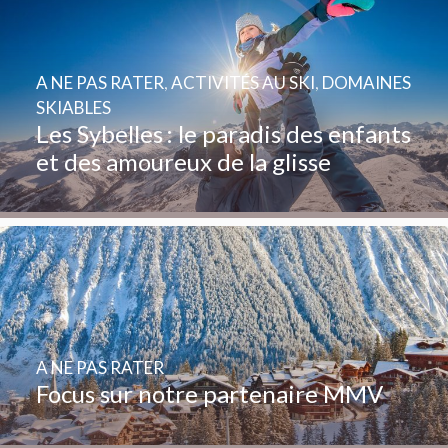
A NE PAS RATER
,
ACTIVITÉS AU SKI
,
DOMAINES
SKIABLES
Les Sybelles : le paradis des enfants
et des amoureux de la glisse
A NE PAS RATER
Focus sur notre partenaire MMV