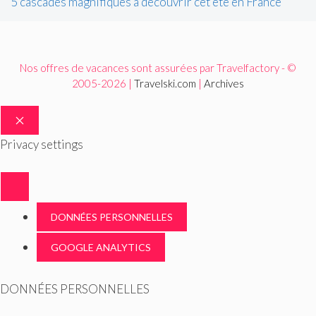
5 cascades magnifiques à découvrir cet été en France
Nos offres de vacances sont assurées par Travelfactory - ©
2005-2026 |
Travelski.com
|
Archives
FERMER
Privacy settings
DONNÉES PERSONNELLES
GOOGLE ANALYTICS
DONNÉES PERSONNELLES