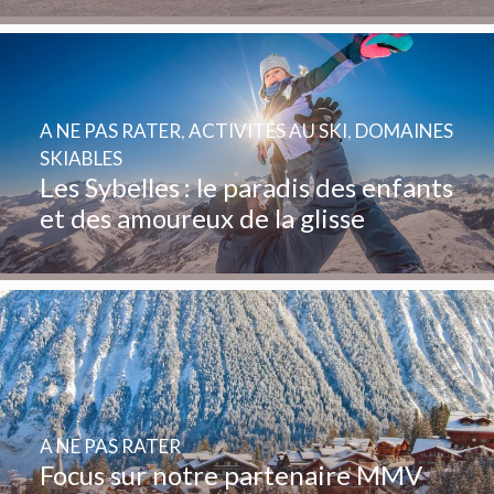
A NE PAS RATER
,
ACTIVITÉS AU SKI
,
DOMAINES
SKIABLES
Les Sybelles : le paradis des enfants
et des amoureux de la glisse
A NE PAS RATER
Focus sur notre partenaire MMV