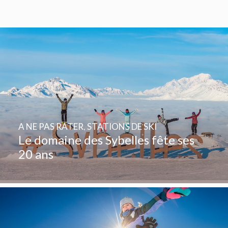
A NE PAS RATER
,
STATIONS DE SKI
Le domaine des Sybelles fête ses
20 ans