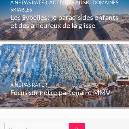
A NE PAS RATER
,
ACTIVITÉS AU SKI
,
DOMAINES
SKIABLES
Les Sybelles : le paradis des enfants
et des amoureux de la glisse
A NE PAS RATER
Focus sur notre partenaire MMV
Rechercher :