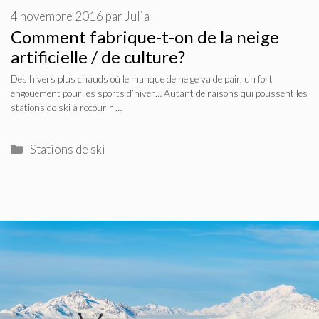
4 novembre 2016
par
Julia
Comment fabrique-t-on de la neige
artificielle / de culture?
Des hivers plus chauds où le manque de neige va de pair, un fort
engouement pour les sports d’hiver… Autant de raisons qui poussent les
stations de ski à recourir …
Catégories
Stations de ski