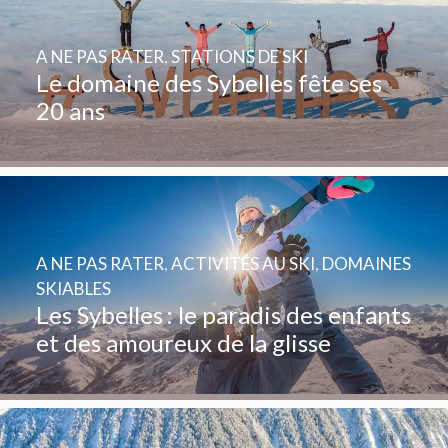
A NE PAS RATER
,
STATIONS DE SKI
Le domaine des Sybelles fête ses
20 ans
A NE PAS RATER
,
ACTIVITÉS AU SKI
,
DOMAINES
SKIABLES
Les Sybelles : le paradis des enfants
et des amoureux de la glisse