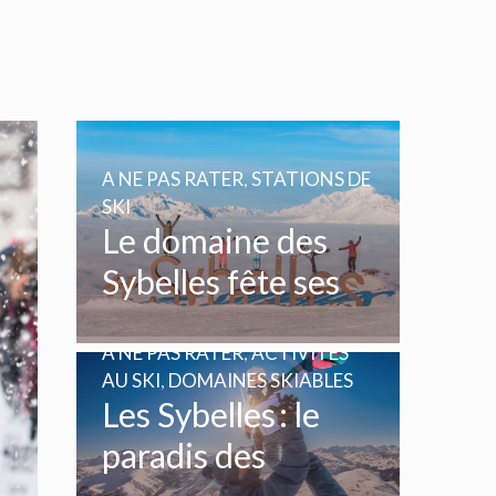
A NE PAS RATER
,
STATIONS DE
SKI
Le domaine des
Sybelles fête ses
20 ans
A NE PAS RATER
,
ACTIVITÉS
AU SKI
,
DOMAINES SKIABLES
Les Sybelles : le
paradis des