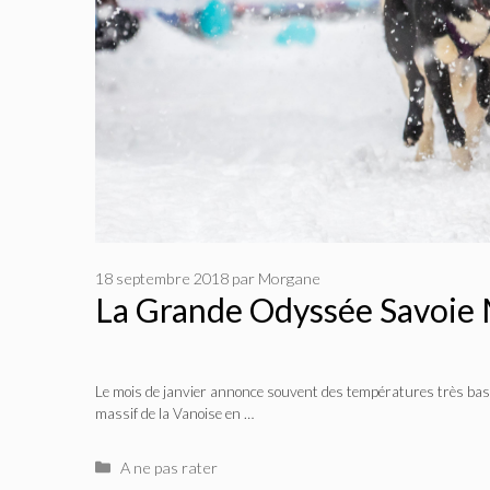
18 septembre 2018
par
Morgane
La Grande Odyssée Savoie
Le mois de janvier annonce souvent des températures très bass
massif de la Vanoise en …
Catégories
A ne pas rater