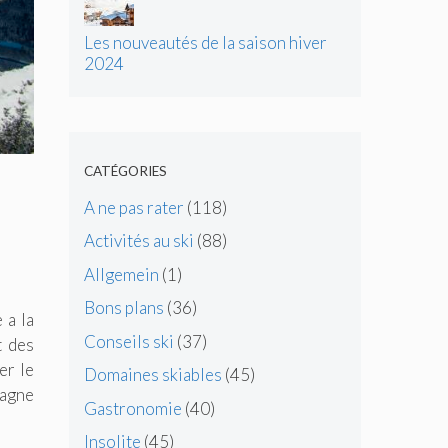
Les nouveautés de la saison hiver
2024
CATÉGORIES
A ne pas rater
(118)
Activités au ski
(88)
Allgemein
(1)
Bons plans
(36)
 a la
Conseils ski
(37)
t des
er le
Domaines skiables
(45)
tagne
Gastronomie
(40)
Insolite
(45)