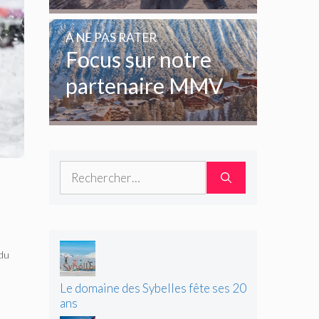
enfants et des
amoureux de la
A NE PAS RATER
glisse
Focus sur notre
partenaire MMV
Rechercher :
 du
Le domaine des Sybelles fête ses 20
ans