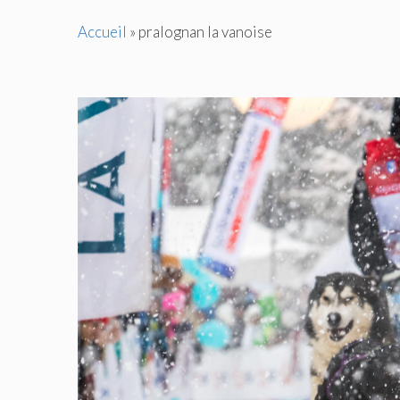
Accueil
»
pralognan la vanoise