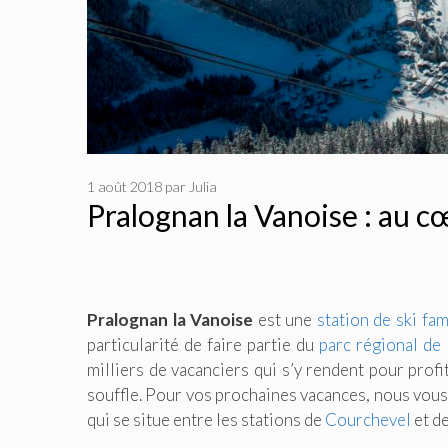
1 août 2018
par
Julia
Pralognan la Vanoise : au c
Pralognan la Vanoise
est une
station de ski fam
particularité de faire partie du
parc régional de 
milliers de vacanciers qui s’y rendent pour prof
souffle. Pour vos prochaines vacances, nous vous
qui se situe entre les stations de
Courchevel
et d