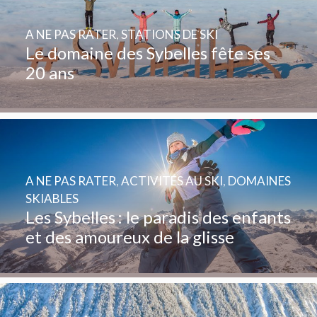
A NE PAS RATER
,
STATIONS DE SKI
Le domaine des Sybelles fête ses
20 ans
A NE PAS RATER
,
ACTIVITÉS AU SKI
,
DOMAINES
SKIABLES
Les Sybelles : le paradis des enfants
et des amoureux de la glisse