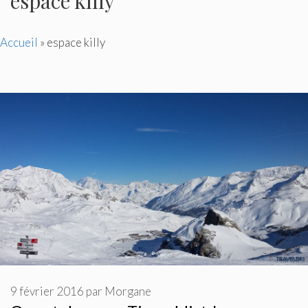
espace killy
Accueil
»
espace killy
9 février 2016
par
Morgane