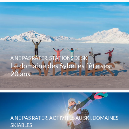
A NE PAS RATER
,
STATIONS DE SKI
Le domaine des Sybelles fête ses
20 ans
A NE PAS RATER
,
ACTIVITÉS AU SKI
,
DOMAINES
SKIABLES