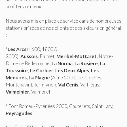
profiter au mieux.
Nous avons mis en place ce service dans de nombreuses
stations prisées de nos clients et des skieurs en général
:
*
Les Arcs
(1600, 1800 &
2000),
Aussois
, Flumet,
Méribel-Mottaret
, Notre-
Dame de Bellecombe,
La Norma
,
La Rosière
,
La
Toussuire
,
Le Corbier
,
Les Deux Alpes
,
Les
Menuires
,
La Plagne
(Aime 2000, Les Coches,
Montchavin), Termignon,
Val Cenis
, Valfréjus,
Valmeinier
, Valmorel
* Font Romeu-Pyrénées 2000, Cauterets, Saint Lary,
Peyragudes