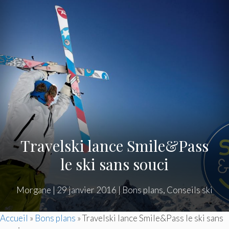
Travelski lance Smile&Pass
le ski sans souci
Morgane
|
29 janvier 2016
|
Bons plans
,
Conseils ski
Accueil
»
Bons plans
»
Travelski lance Smile&Pass le ski sans