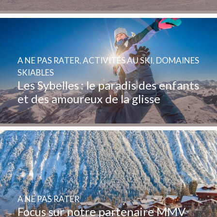
A NE PAS RATER
,
ACTIVITÉS AU SKI
,
DOMAINES
SKIABLES
Les Sybelles : le paradis des enfants
et des amoureux de la glisse
A NE PAS RATER
Focus sur notre partenaire MMV