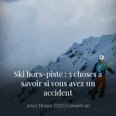
Ski hors-piste : 3 choses à
savoir si vous avez un
accident
Julia
|
18 août 2022
|
Conseils ski