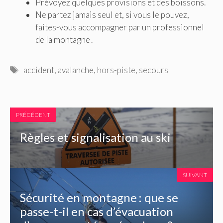
Prévoyez quelques provisions et des boissons.
Ne partez jamais seul et, si vous le pouvez,
faites-vous accompagner par un professionnel
de la montagne .
Étiquettes
accident
,
avalanche
,
hors-piste
,
secours
PRÉCÉDENT
Règles et signalisation au ski
SUIVANT
Sécurité en montagne : que se
passe-t-il en cas d’évacuation