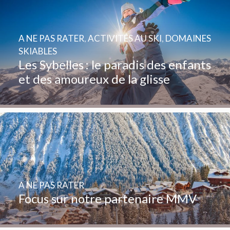
A NE PAS RATER
,
ACTIVITÉS AU SKI
,
DOMAINES
SKIABLES
Les Sybelles : le paradis des enfants
et des amoureux de la glisse
A NE PAS RATER
Focus sur notre partenaire MMV