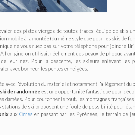
valer des pistes vierges de toutes traces, équipé de skis u
ation mobile à la montée (du même style que pour les skis de fon
anique ne vous ruez pas sur votre téléphone pour joindre Bri
). A l’origine on utilisait réellement des peaux de phoque avan
 de leur nez. Pour la descente, les skieurs enlèvent les 
valer avec bonheur les pentes enneigées.
ée avec l’évolution du matériel et notamment l’allègement du 
e
ski de randonnée
est une opportunité fantastique pour déco
tes damées. Pour couronner le tout, les montagnes françaises
s stations de ski proposent une foule de possibilité pour éta
onix
aux
Orres
en passant par les Pyrénées, le terrain de je