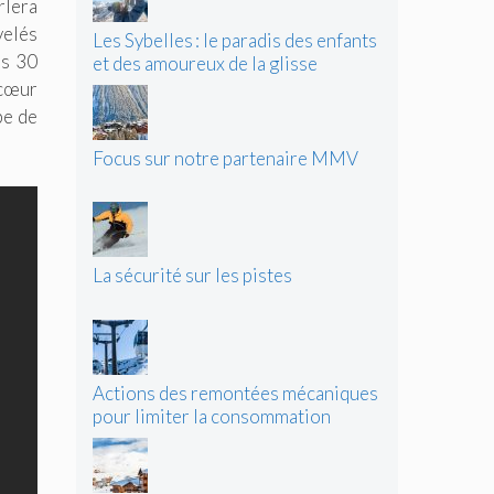
rlera
velés
Les Sybelles : le paradis des enfants
es 30
et des amoureux de la glisse
cœur
pe de
Focus sur notre partenaire MMV
La sécurité sur les pistes
Actions des remontées mécaniques
pour limiter la consommation
d’énergie