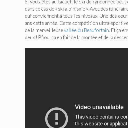
Si vous êtes au taquet, le ski de randonnée peut
dans ce cas de « ski alpinisme ». Avec des itinéra
qui conviennent à tous les niveaux. Une des cour
ans cette année. Cette compétition ultra-sportive 
de la merveilleuse
vallée du Beaufortain
. Et ça e
deux ! Pfiou, ça en fait de la montée et de la descent