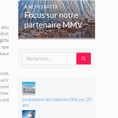
amoureux de la
A NE PAS RATER
glisse
Focus sur notre
partenaire MMV
n peu
d) et
gitte
t que
peaux
Rechercher :
poids
uvrir
 sont
ncher
Le domaine des Sybelles fête ses 20
u est
ans