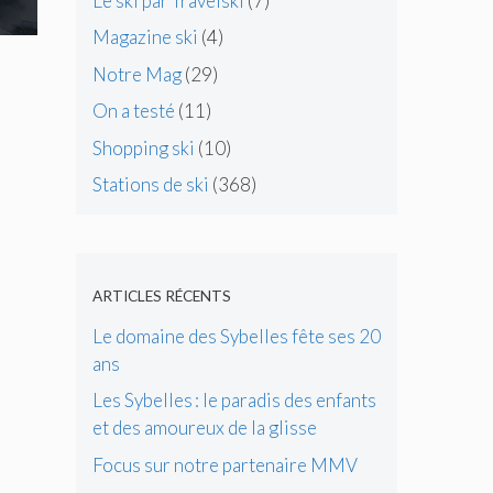
Le ski par Travelski
(7)
Magazine ski
(4)
Notre Mag
(29)
On a testé
(11)
Shopping ski
(10)
Stations de ski
(368)
ARTICLES RÉCENTS
Le domaine des Sybelles fête ses 20
ans
Les Sybelles : le paradis des enfants
et des amoureux de la glisse
Focus sur notre partenaire MMV