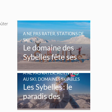
oûter
A NE PAS RATER
,
STATIONS DE
SKI
Le domaine des
Sybelles fête ses
20 ans
A NE PAS RATER
,
ACTIVITÉS
AU SKI
,
DOMAINES SKIABLES
Les Sybelles : le
paradis des
enfants et des