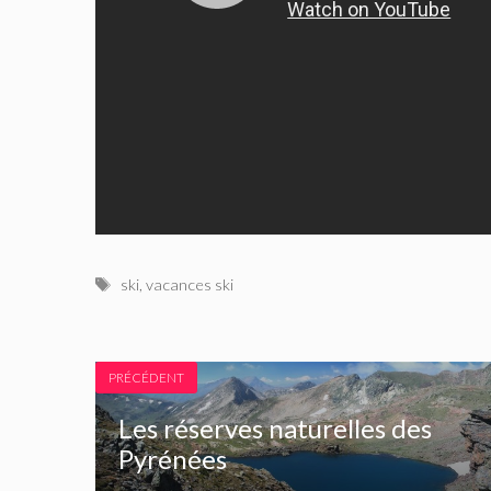
Étiquettes
ski
,
vacances ski
PRÉCÉDENT
Les réserves naturelles des
Pyrénées