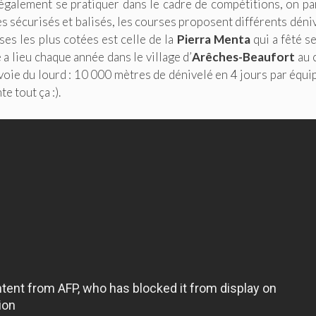
 également se pratiquer dans le cadre de compétitions, on pa
ires sécurisés et balisés, les courses proposent différents déni
ses les plus cotées est celle de la
Pierra Menta
qui a fêté s
a lieu chaque année dans le village d’
Arêches-Beaufort
au 
nvoie du lourd : 10 000 mètres de dénivelé en 4 jours par équi
e tout ça :).