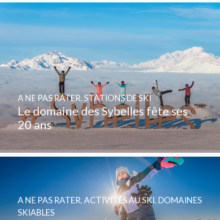
A NE PAS RATER
,
STATIONS DE SKI
Le domaine des Sybelles fête ses
20 ans
A NE PAS RATER
,
ACTIVITÉS AU SKI
,
DOMAINES
SKIABLES