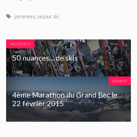
Étiquettes
pyrenees
,
sejour ski
PRÉCÉDENT
50 nuances… de skis
SUIVANT
4ème Marathon du Grand Bec le
22 février 2015