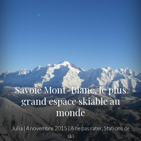
Savoie Mont-Blanc, le plus
grand espace skiable au
monde
Julia
|
4 novembre 2015
|
A ne pas rater
,
Stations de
ski