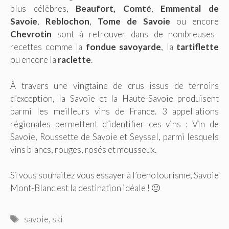
plus célèbres,
Beaufort, Comté
,
Emmental de
Savoie
,
Reblochon
,
Tome de Savoie
ou encore
Chevrotin
sont à retrouver dans de nombreuses
recettes comme la
fondue savoyarde
, la
tartiflette
ou encore la
raclette
.
À travers une vingtaine de crus issus de terroirs
d’exception, la Savoie et la Haute-Savoie produisent
parmi les meilleurs vins de France. 3 appellations
régionales permettent d’identifier ces vins : Vin de
Savoie, Roussette de Savoie et Seyssel, parmi lesquels
vins blancs, rouges, rosés et mousseux.
Si vous souhaitez vous essayer à l’oenotourisme, Savoie
Mont-Blanc est la destination idéale ! 🙂
Étiquettes
savoie
,
ski