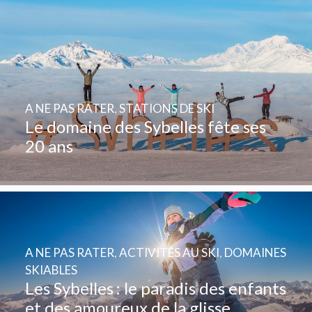
A NE PAS RATER
,
STATIONS DE SKI
Le domaine des Sybelles fête ses
20 ans
A NE PAS RATER
,
ACTIVITÉS AU SKI
,
DOMAINES
SKIABLES
Les Sybelles : le paradis des enfants
et des amoureux de la glisse