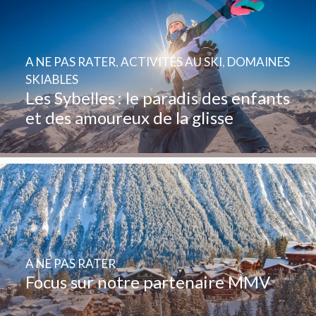
A NE PAS RATER
,
ACTIVITÉS AU SKI
,
DOMAINES
SKIABLES
Les Sybelles : le paradis des enfants
et des amoureux de la glisse
A NE PAS RATER
Focus sur notre partenaire MMV