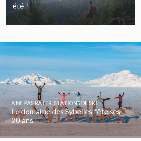
été !
A NE PAS RATER
,
STATIONS DE SKI
Le domaine des Sybelles fête ses
20 ans