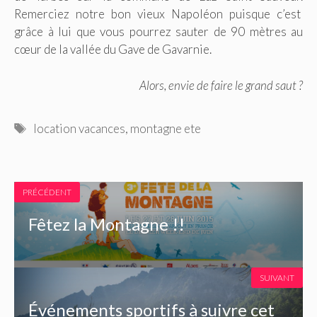
Remerciez notre bon vieux Napoléon puisque c’est
grâce à lui que vous pourrez sauter de 90 mètres au
cœur de la vallée du Gave de Gavarnie.
Alors, envie de faire le grand saut ?
Étiquettes
location vacances
,
montagne ete
PRÉCÉDENT
Fêtez la Montagne !!
SUIVANT
Événements sportifs à suivre cet