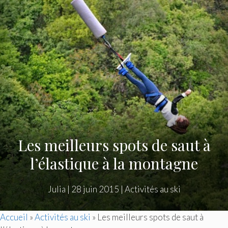
Les meilleurs spots de saut à
l’élastique à la montagne
Julia
|
28 juin 2015
|
Activités au ski
Accueil
»
Activités au ski
»
Les meilleurs spots de saut à