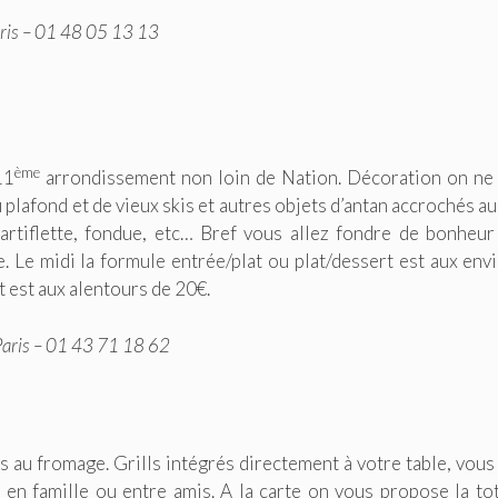
ris – 01 48 05 13 13
ème
11
arrondissement non loin de Nation. Décoration on ne
lafond et de vieux skis et autres objets d’antan accrochés au
 tartiflette, fondue, etc… Bref vous allez fondre de bonheur
e. Le midi la formule entrée/plat ou plat/dessert est aux env
t est aux alentours de 20€.
aris – 01 43 71 18 62
 au fromage. Grills intégrés directement à votre table, vous
 en famille ou entre amis. A la carte on vous propose la tot