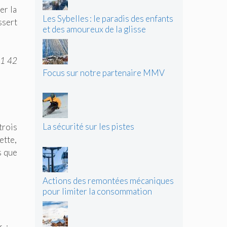
er la
Les Sybelles : le paradis des enfants
ssert
et des amoureux de la glisse
01 42
Focus sur notre partenaire MMV
La sécurité sur les pistes
trois
ette,
s que
Actions des remontées mécaniques
pour limiter la consommation
d’énergie