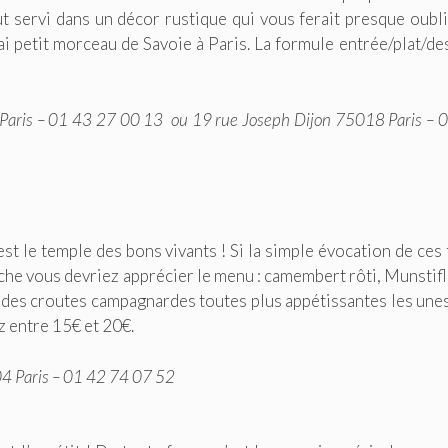
out servi dans un décor rustique qui vous ferait presque oubli
rai petit morceau de Savoie à Paris. La formule entrée/plat/de
Paris – 01 43 27 00 13 ou 19 rue Joseph Dijon 75018 Paris – 
t le temple des bons vivants ! Si la simple évocation de ces 
uche vous devriez apprécier le menu : camembert rôti, Munstifl
er des croutes campagnardes toutes plus appétissantes les une
z entre 15€ et 20€.
04 Paris – 01 42 74 07 52