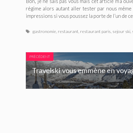
Bon, je ne sais pas vous mais cet article m’a ouve
régime alors autant aller tester par nous même 
impressions si vous poussez la porte de l’un de ce
Étiquettes
gastronomie
,
restaurant
,
restaurant paris
,
sejour ski
,
PRÉCÉDENT
Travelski vous emmène en voyag