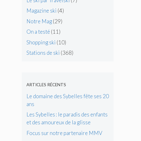
Le ski par Travelski
(7)
Magazine ski
(4)
Notre Mag
(29)
On a testé
(11)
Shopping ski
(10)
Stations de ski
(368)
ARTICLES RÉCENTS
Le domaine des Sybelles fête ses 20
ans
Les Sybelles : le paradis des enfants
et des amoureux de la glisse
Focus sur notre partenaire MMV