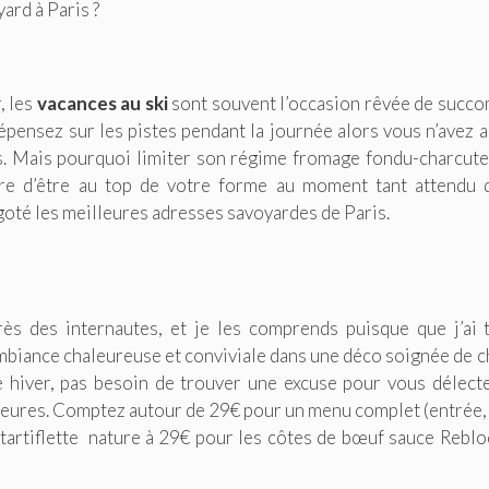
rd à Paris ?
, les
vacances au ski
sont souvent l’occasion rêvée de succ
épensez sur les pistes pendant la journée alors vous n’avez 
es. Mais pourquoi limiter son régime fromage fondu-charcute
e d’être au top de votre forme au moment tant attendu 
dégoté les meilleures adresses savoyardes de Paris.
rès des internautes, et je les comprends puisque que j’ai 
biance chaleureuse et conviviale dans une déco soignée de c
e hiver, pas besoin de trouver une excuse pour vous délect
eilleures. Comptez autour de 29€ pour un menu complet (entrée, 
la tartiflette nature à 29€ pour les côtes de bœuf sauce Rebl