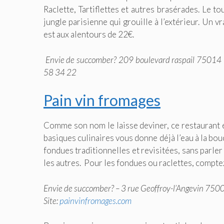
Raclette, Tartiflettes et autres brasérades. Le t
jungle parisienne qui grouille à l’extérieur. Un v
est aux alentours de 22€.
Envie de succomber? 209 boulevard raspail 75014 
58 34 22
Pain vin fromages
Comme son nom le laisse deviner, ce restaurant es
basiques culinaires vous donne déjà l’eau à la bo
fondues traditionnelles et revisitées, sans parl
les autres. Pour les fondues ou raclettes, compte
Envie de succomber? – 3 rue Geoffroy-l’Angevin 750
Site:
painvinfromages.com