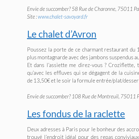
Envie de succomber? 58 Rue de Charonne, 75011 Pa
Site :
www.chalet-savoyard.fr
Le chalet d’Avron
Poussez la porte de ce charmant restaurant du 
plus montagnarde avec des jambons suspendus au p
Et dans l’assiette me direz-vous ? Croziflette,
qu’avec les effluves qui se dégagent de la cuisin
de 13,50€ et le soir la formule entrée/plat/desser
Envie de succomber? 108 Rue de Montreuil, 75011 P
Les fondus de la raclette
Deux adresses à Paris pour le bonheur des accros
trouvé l’endroit idéal pour des repas conviviaux