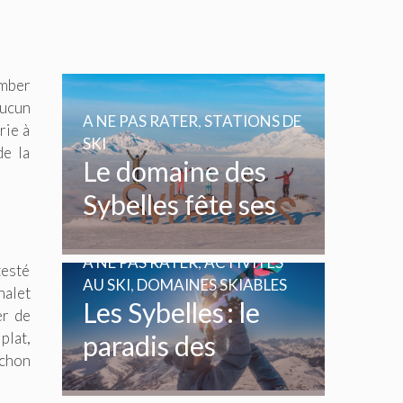
omber
aucun
A NE PAS RATER
,
STATIONS DE
rie à
SKI
de la
Le domaine des
Sybelles fête ses
20 ans
A NE PAS RATER
,
ACTIVITÉS
testé
AU SKI
,
DOMAINES SKIABLES
halet
Les Sybelles : le
er de
plat,
paradis des
ochon
enfants et des