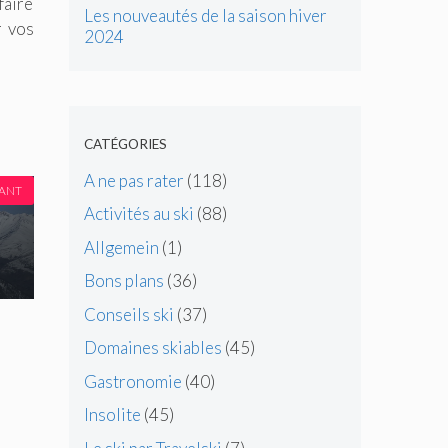
faire
Les nouveautés de la saison hiver
r vos
2024
CATÉGORIES
A ne pas rater
(118)
VANT
Activités au ski
(88)
Allgemein
(1)
Bons plans
(36)
Conseils ski
(37)
Domaines skiables
(45)
Gastronomie
(40)
Insolite
(45)