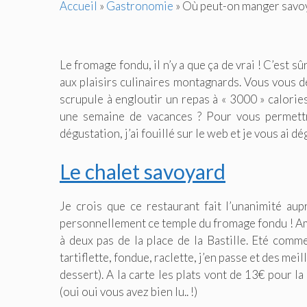
Accueil
»
Gastronomie
»
Où peut-on manger savoya
Le fromage fondu, il n’y a que ça de vrai ! C’est sûr
aux plaisirs culinaires montagnards. Vous vous d
scrupule à engloutir un repas à « 3000 » calori
une semaine de vacances ? Pour vous permettr
dégustation, j’ai fouillé sur le web et je vous ai 
Le chalet savoyard
Je crois que ce restaurant fait l’unanimité aup
personnellement ce temple du fromage fondu ! Am
à deux pas de la place de la Bastille. Eté comm
tartiflette, fondue, raclette, j’en passe et des m
dessert). A la carte les plats vont de 13€ pour 
(oui oui vous avez bien lu.. !)