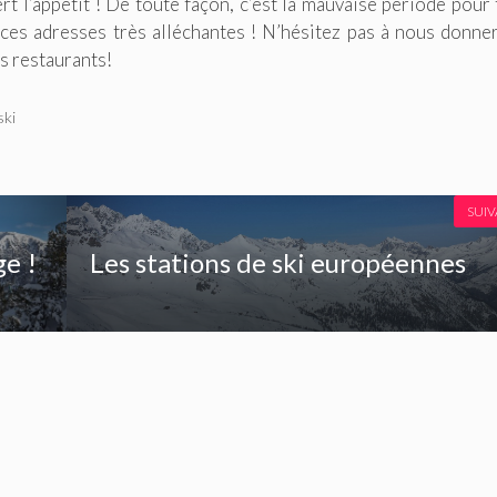
rt l’appétit ! De toute façon, c’est la mauvaise période pour 
ces adresses très alléchantes ! N’hésitez pas à nous donne
s restaurants!
ski
SUI
e !
Les stations de ski européennes