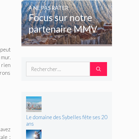
amoureux de la
A NE PAS RATER
glisse
Focus sur notre
partenaire MMV
 peut
 mur.
 rien
Rechercher :
irons
Le domaine des Sybelles fête ses 20
ans
 avez
ale :