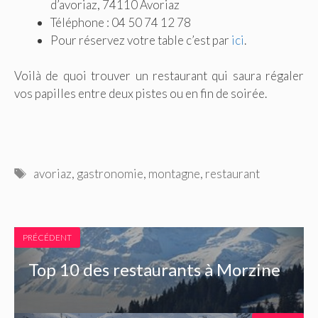
d’avoriaz, 74110 Avoriaz
Téléphone : 04 50 74 12 78
Pour réservez votre table c’est par
ici
.
Voilà de quoi trouver un restaurant qui saura régaler
vos papilles entre deux pistes ou en fin de soirée.
Étiquettes
avoriaz
,
gastronomie
,
montagne
,
restaurant
PRÉCÉDENT
Top 10 des restaurants à Morzine