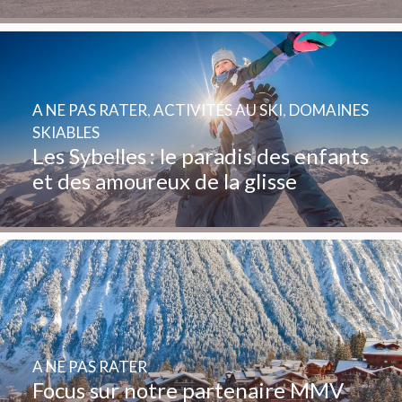
A NE PAS RATER
,
ACTIVITÉS AU SKI
,
DOMAINES
SKIABLES
Les Sybelles : le paradis des enfants
et des amoureux de la glisse
A NE PAS RATER
Focus sur notre partenaire MMV