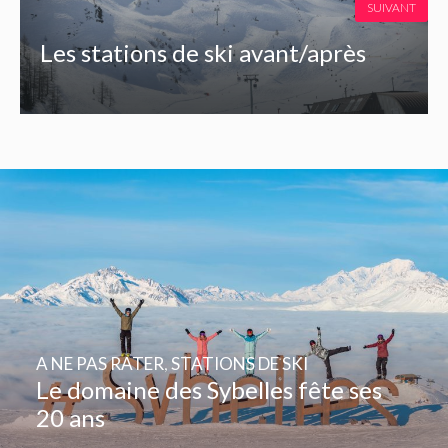
SUIVANT
Les stations de ski avant/après
A NE PAS RATER
,
STATIONS DE SKI
Le domaine des Sybelles fête ses
20 ans