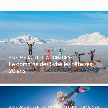
A NE PAS RATER
,
STATIONS DE SKI
Le domaine des Sybelles fête ses
20 ans
A NE PAS RATER
,
ACTIVITÉS AU SKI
,
DOMAINES