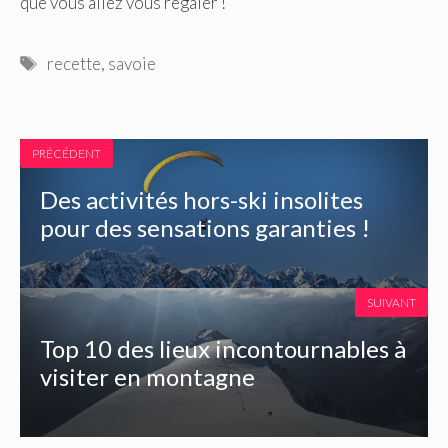
que vous allez vous régaler !
Étiquettes
recette
,
savoie
PRÉCÉDENT
Des activités hors-ski insolites
pour des sensations garanties !
SUIVANT
Top 10 des lieux incontournables à
visiter en montagne