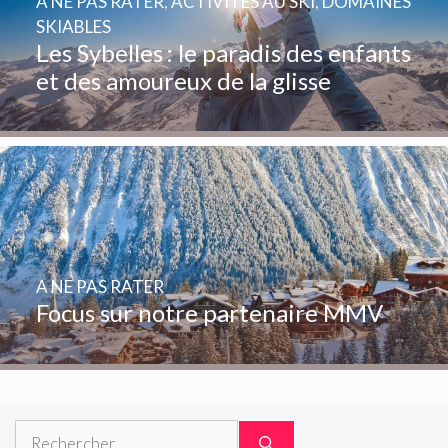
A NE PAS RATER
,
ACTIVITÉS AU SKI
,
DOMAINES
SKIABLES
Les Sybelles : le paradis des enfants
et des amoureux de la glisse
A NE PAS RATER
Focus sur notre partenaire MMV
Rechercher :