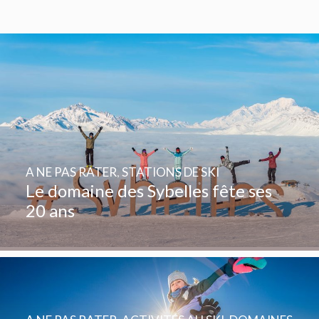
A NE PAS RATER
,
STATIONS DE SKI
Le domaine des Sybelles fête ses
20 ans