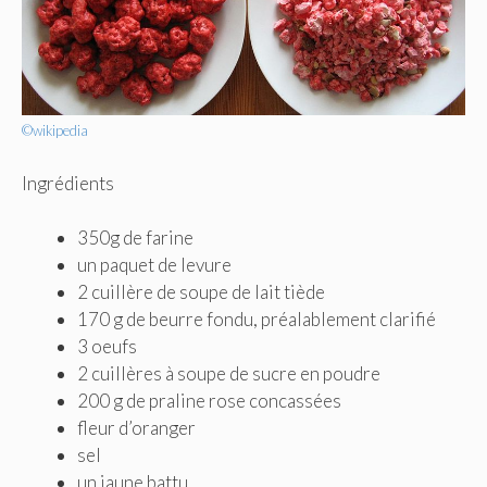
©wikipedia
Ingrédients
350g de farine
un paquet de levure
2 cuillère de soupe de lait tiède
170 g de beurre fondu, préalablement clarifié
3 oeufs
2 cuillères à soupe de sucre en poudre
200 g de praline rose concassées
fleur d’oranger
sel
un jaune battu