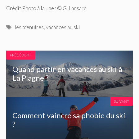
Crédit Photo à la une : © G. Lansard
Étiquettes
les menuires
,
vacances au ski
PRÉCÉDENT
Quand partir en vacances au ski à
La Plagne ?
SUIVANT
Comment vaincre sa phobie du ski
?