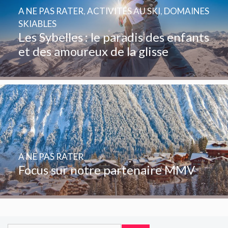
A NE PAS RATER
,
ACTIVITÉS AU SKI
,
DOMAINES
SKIABLES
Les Sybelles : le paradis des enfants
et des amoureux de la glisse
A NE PAS RATER
Focus sur notre partenaire MMV