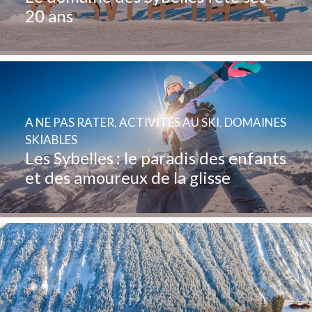
20 ans
A NE PAS RATER
,
ACTIVITÉS AU SKI
,
DOMAINES
SKIABLES
Les Sybelles : le paradis des enfants
et des amoureux de la glisse