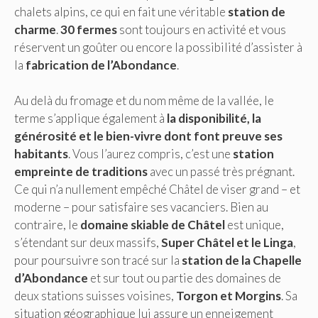
chalets alpins, ce qui en fait une véritable
station de
charme
.
30 fermes
sont toujours en activité et vous
réservent un goûter ou encore la possibilité d’assister à
la
fabrication de l’Abondance
.
Au delà du fromage et du nom même de la vallée, le
terme s’applique également à
la disponibilité, la
générosité et le bien-vivre dont font preuve ses
habitants
. Vous l’aurez compris, c’est une
station
empreinte de traditions
avec un passé très prégnant.
Ce qui n’a nullement empêché Châtel de viser grand – et
moderne – pour satisfaire ses vacanciers. Bien au
contraire, le
domaine skiable de Châtel
est unique,
s’étendant sur deux massifs,
Super Châtel et le Linga
,
pour poursuivre son tracé sur la
station de la Chapelle
d’Abondance
et sur tout ou partie des domaines de
deux stations suisses voisines,
Torgon et Morgins
. Sa
situation géographique lui assure un enneigement