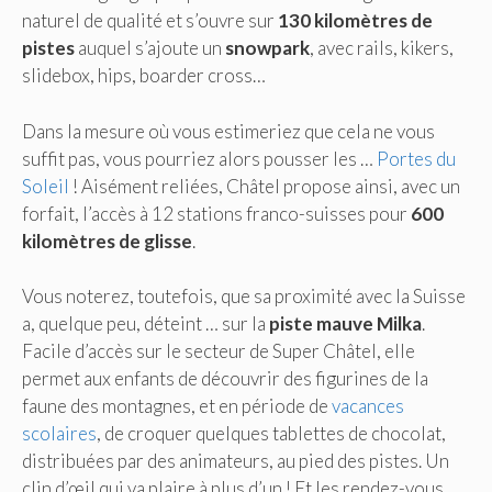
naturel de qualité et s’ouvre sur
130 kilomètres de
pistes
auquel s’ajoute un
snowpark
, avec rails, kikers,
slidebox, hips, boarder cross…
Dans la mesure où vous estimeriez que cela ne vous
suffit pas, vous pourriez alors pousser les …
Portes du
Soleil
! Aisément reliées, Châtel propose ainsi, avec un
forfait, l’accès à 12 stations franco-suisses pour
600
kilomètres de glisse
.
Vous noterez, toutefois, que sa proximité avec la Suisse
a, quelque peu, déteint … sur la
piste mauve Milka
.
Facile d’accès sur le secteur de Super Châtel, elle
permet aux enfants de découvrir des figurines de la
faune des montagnes, et en période de
vacances
scolaires
, de croquer quelques tablettes de chocolat,
distribuées par des animateurs, au pied des pistes. Un
clin d’œil qui va plaire à plus d’un ! Et les rendez-vous