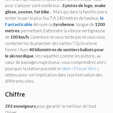
pour s’amuser sont nombreux :
3 pistes de luge, snake
glisse, yooner, fat bike
… Mais qui dans la famille osera
tenter le pari le plus fou ?! A 140 mètres de hauteur,
le
Fantasticable
déroule sa
tyrolienne
, longue de
1200
mètres
, permettant d’atteindre la vitesse vertigineuse
de
100 km/h
. L’aventure ne vous tente pas et vous vous
contenteriez du plancher des vaches ? Qu’à cela ne
tienne ! Avec
40 kilomètres de sentiers balisés pour
le ski nordique
, les raquettes comme les piétons, au
cœur de paysages majestueux, vous comprendrez alors
pourquoi la station possède le
label « Flocon Vert »
,
obtenu pour son implication dans la préservation des
différents sites.
Chiffre
292 enneigeurs
pour garantir le meilleur ski tout
l’hiver