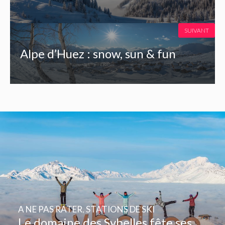
SUIVANT
Alpe d’Huez : snow, sun & fun
A NE PAS RATER
,
STATIONS DE SKI
Le domaine des Sybelles fête ses