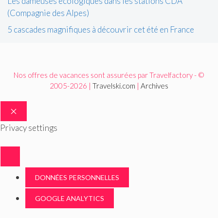
Les dameuses écologiques dans les stations CDA
(Compagnie des Alpes)
5 cascades magnifiques à découvrir cet été en France
Nos offres de vacances sont assurées par Travelfactory - ©
2005-2026 |
Travelski.com
|
Archives
FERMER
Privacy settings
DONNÉES PERSONNELLES
GOOGLE ANALYTICS