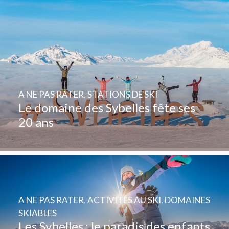
A NE PAS RATER
,
STATIONS DE SKI
Le domaine des Sybelles fête ses
20 ans
A NE PAS RATER
,
ACTIVITÉS AU SKI
,
DOMAINES
SKIABLES
Les Sybelles : le paradis des enfants