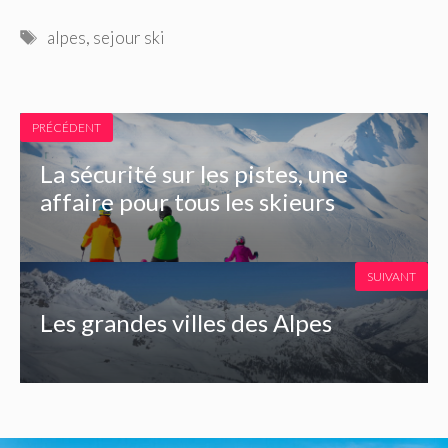
Étiquettes
alpes
,
sejour ski
PRÉCÉDENT
La sécurité sur les pistes, une
affaire pour tous les skieurs
SUIVANT
Les grandes villes des Alpes