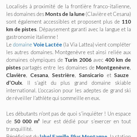
Localisés à proximité de la frontière franco-italienne,
les domaines des
Monts de la lune
(Clavière et Cesana)
sont également accessibles et proposent plus de
110
km de pistes
. Dépaysement garanti avec la langue et la
gastronomie italienne !
Le
domaine
Voie Lactée
(la Via Lattea) vient compléter
les autres domaines. Montgenèvre est ainsi reliée aux
domaines olympiques de
Turin 2006
avec
400 km de
pistes
partagés entre les domaines de
Montgenèvre
,
Clavière
,
Cesana
,
Sestrière
,
Sansicario
et
Sauze
d’Oulx
. Il s’agit du plus grand domaine skiable
international. L’occasion pour les adeptes de grand ski
de réveiller l’athlète qui sommeille en eux.
Les débutants n’ont pas de quoi s’inquiéter ! Un espace
de
50 000 m²
leur est dédié pour s’exercer en tout
tranquillité.
Bénéficiant du
label Famille Plus Montagne
,
la station