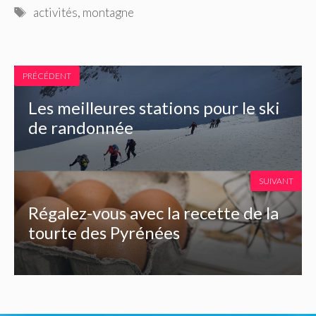
Étiquettes
activités
,
montagne
PRÉCÉDENT
Les meilleures stations pour le ski
de randonnée
SUIVANT
Régalez-vous avec la recette de la
tourte des Pyrénées