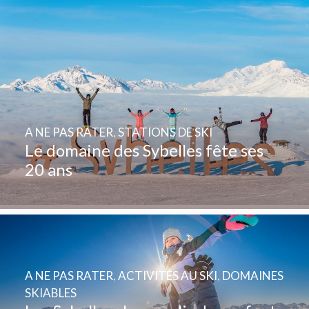
A NE PAS RATER
,
STATIONS DE SKI
Le domaine des Sybelles fête ses
20 ans
A NE PAS RATER
,
ACTIVITÉS AU SKI
,
DOMAINES
SKIABLES