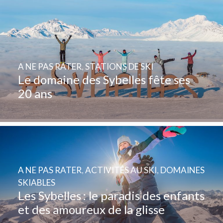
A NE PAS RATER
,
STATIONS DE SKI
Le domaine des Sybelles fête ses
20 ans
A NE PAS RATER
,
ACTIVITÉS AU SKI
,
DOMAINES
SKIABLES
Les Sybelles : le paradis des enfants
et des amoureux de la glisse