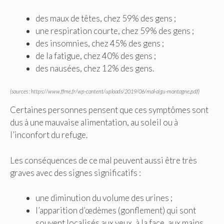
des maux de têtes, chez 59% des gens ;
une respiration courte, chez 59% des gens ;
des insomnies, chez 45% des gens ;
de la fatigue, chez 40% des gens ;
des nausées, chez 12% des gens.
(sources : https://www.ffme.fr/wp-content/uploads/2019/06/mal-aigu-montagne.pdf)
Certaines personnes pensent que ces symptômes sont
dus à une mauvaise alimentation, au soleil ou à
l’inconfort du refuge.
Les conséquences de ce mal peuvent aussi être très
graves avec des signes significatifs :
une diminution du volume des urines ;
l’apparition d’œdèmes (gonflement) qui sont
souvent localisés aux yeux, à la face, aux mains,