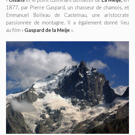
1877, par Pierre Gaspard, un chasseur de chamois, et
Emmanuel Boileau de Castelnau, une aristocrate
passionnée de montagne. Il a également donné lieu
au film «
Gaspard de la Meije
».