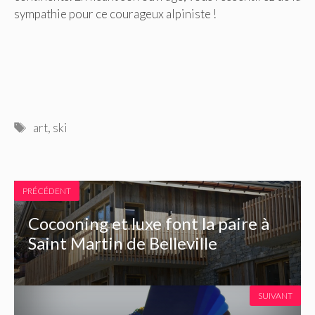
sympathie pour ce courageux alpiniste !
Étiquettes
art
,
ski
PRÉCÉDENT
Cocooning et luxe font la paire à
Saint Martin de Belleville
SUIVANT