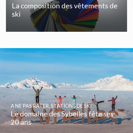
La composition des vêtements de
ski
A NE PAS RATER
,
STATIONS DE SKI
Le domaine des Sybelles fête ses
20 ans