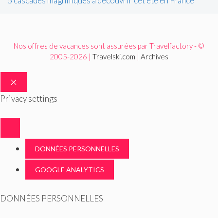
5 cascades magnifiques à découvrir cet été en France
Nos offres de vacances sont assurées par Travelfactory - ©
2005-2026 |
Travelski.com
|
Archives
FERMER
Privacy settings
DONNÉES PERSONNELLES
GOOGLE ANALYTICS
DONNÉES PERSONNELLES