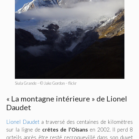
Siula Grande – © Jake Gordon – flickr
« La montagne intérieure » de Lionel
Daudet
Lionel Daudet
a traversé des centaines de kilomètres
sur la ligne de
crêtes de l’Oisans
en 2002. Il perd 8
orteils après être resté recroquevillé dans son duvet