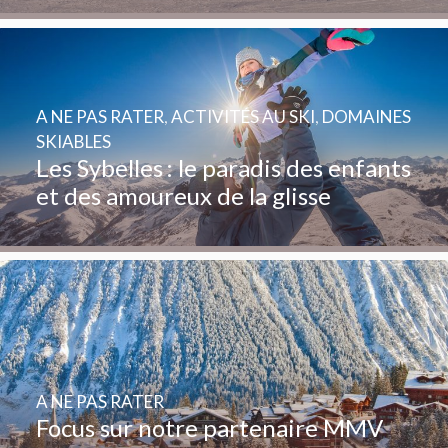
A NE PAS RATER
,
ACTIVITÉS AU SKI
,
DOMAINES
SKIABLES
Les Sybelles : le paradis des enfants
et des amoureux de la glisse
A NE PAS RATER
Focus sur notre partenaire MMV