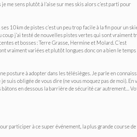
je me sens plutôt à l’aise sur mes skis alors c’est parti pour
 ses 10 km de pistes c’est un peu trop facile à la fin pour un sk
 coup j’ai testé de nouvelles pistes vertes qui sont vraiment t
scentes et bosses : Terre Grasse, Hermine et Molard. C’est
sont vraiment variées et plutôt longues donc on a bien le temps
onne posture à adopter dans les télésièges. Je parle en connais
 je suis obligée de vous dire (ne vous moquez pas de moi). En 
os bâtons en dessous la barrière de sécurité car autrement… Vo
our participer à ce super événement, la plus grande course de