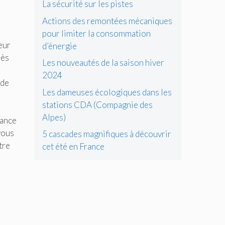
La sécurité sur les pistes
Actions des remontées mécaniques
pour limiter la consommation
ieur
d’énergie
rès
Les nouveautés de la saison hiver
2024
 de
Les dameuses écologiques dans les
stations CDA (Compagnie des
Alpes)
sance
vous
5 cascades magnifiques à découvrir
tre
cet été en France