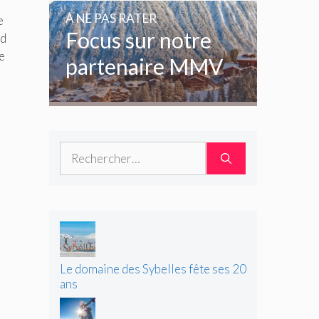
amoureux de la
A NE PAS RATER
e
glisse
Focus sur notre
nd
ce
partenaire MMV
Rechercher :
Le domaine des Sybelles fête ses 20
ans