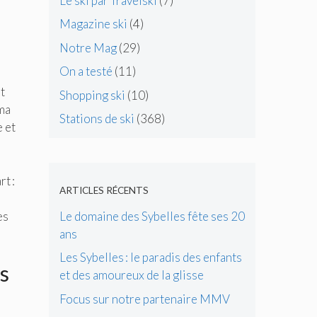
Le ski par Travelski
(7)
Magazine ski
(4)
Notre Mag
(29)
On a testé
(11)
st
Shopping ski
(10)
 ma
Stations de ski
(368)
e et
t :
ARTICLES RÉCENTS
Le domaine des Sybelles fête ses 20
es
ans
Les Sybelles : le paradis des enfants
es
et des amoureux de la glisse
Focus sur notre partenaire MMV