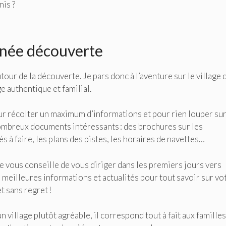
is ?
inée découverte
ur de la découverte. Je pars donc à l’aventure sur le village 
e authentique et familial.
ur récolter un maximum d’informations et pour rien louper sur
 nombreux documents intéressants : des brochures sur les
s à faire, les plans des pistes, les horaires de navettes…
je vous conseille de vous diriger dans les premiers jours vers
s meilleures informations et actualités pour tout savoir sur vo
t sans regret !
n village plutôt agréable, il correspond tout à fait aux familles