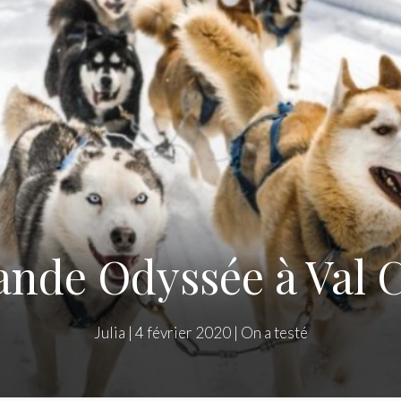
ande Odyssée à Val C
Julia
|
4 février 2020
|
On a testé