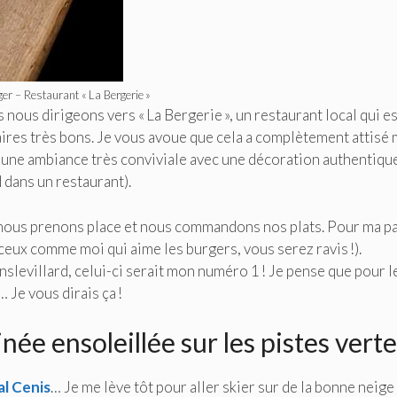
r – Restaurant « La Bergerie »
s nous dirigeons vers « La Bergerie », un restaurant local qui e
ires très bons. Je vous avoue que cela a complètement attisé
e une ambiance très conviviale avec une décoration authentiqu
 dans un restaurant).
, nous prenons place et nous commandons nos plats. Pour ma par
r ceux comme moi qui aime les burgers, vous serez ravis !).
slevillard, celui-ci serait mon numéro 1 ! Je pense que pour l
 Je vous dirais ça !
ée ensoleillée sur les pistes vert
al Cenis
… Je me lève tôt pour aller skier sur de la bonne neige