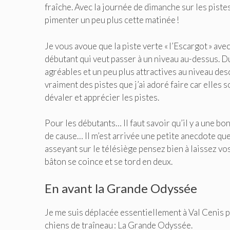
fraîche. Avec la journée de dimanche sur les pistes 
pimenter un peu plus cette matinée !
Je vous avoue que la piste verte « l’Escargot » avec
débutant qui veut passer à un niveau au-dessus. Du
agréables et un peu plus attractives au niveau de
vraiment des pistes que j’ai adoré faire car elles 
dévaler et apprécier les pistes.
Pour les débutants… Il faut savoir qu’il y a une b
de cause… Il m’est arrivée une petite anecdote que
asseyant sur le télésiège pensez bien à laissez v
bâton se coince et se tord en deux.
En avant la Grande Odyssée
Je me suis déplacée essentiellement à Val Cenis p
chiens de traîneau : La Grande Odyssée.