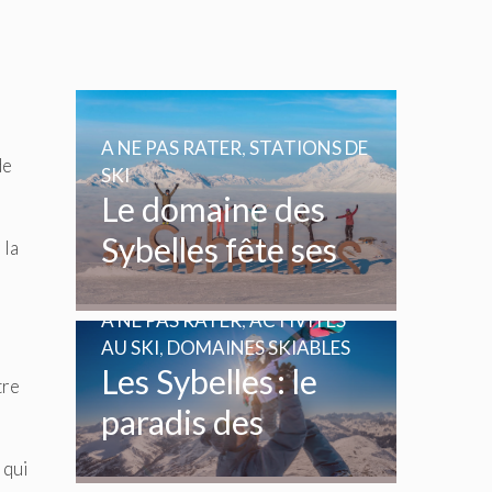
A NE PAS RATER
,
STATIONS DE
de
SKI
Le domaine des
Sybelles fête ses
 la
20 ans
A NE PAS RATER
,
ACTIVITÉS
AU SKI
,
DOMAINES SKIABLES
Les Sybelles : le
tre
paradis des
enfants et des
 qui