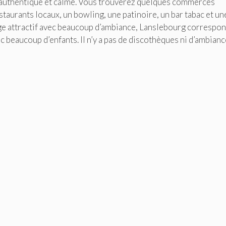
ge authentique et calme. Vous trouverez quelques commerces
aurants locaux, un bowling, une patinoire, un bar tabac et un
lage attractif avec beaucoup d’ambiance, Lanslebourg correspo
vec beaucoup d’enfants. Il n’y a pas de discothèques ni d’ambian