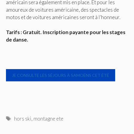
américain sera également mis en place. Et pour les
amoureux de voitures américaine, des spectacles de
motos et de voitures américaines seront à l’honneur.
Tarifs : Gratuit. Inscription payante pour les stages
de danse.
JE CONSULTE LES SÉJOURS À SAMOËNS CET ÉTÉ
Étiquettes
hors ski
,
montagne ete