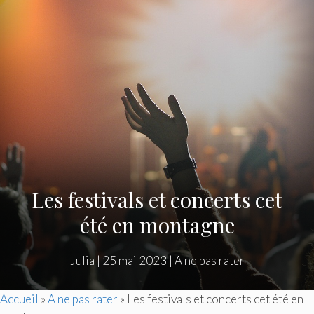
Les festivals et concerts cet
été en montagne
Julia
|
25 mai 2023
|
A ne pas rater
Accueil
»
A ne pas rater
»
Les festivals et concerts cet été en