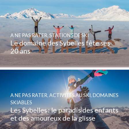
A NE PAS RATER
,
STATIONS DE SKI
Le domaine des Sybelles fête ses
20 ans
A NE PAS RATER
,
ACTIVITÉS AU SKI
,
DOMAINES
SKIABLES
Les Sybelles : le paradis des enfants
et des amoureux de la glisse