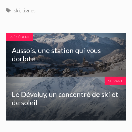
Étiquettes
ski
,
tignes
PRÉCÉDENT
Aussois, une station qui vous
dorlote
SUIVANT
Le Dévoluy, un concentré de ski et
de soleil