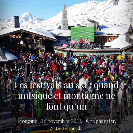
Les festivals au ski : quand
musique et montagne ne
font qu’un
Morgane
|
16 novembre 2015
|
A ne pas rater
,
Activités au ski