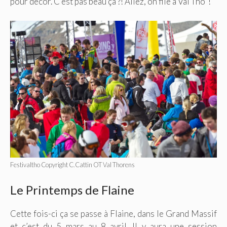
pour décor. C’est pas beau ça ?! Allez, on file à Val Tho’ !
Festivaltho Copyright C.Cattin OT Val Thorens
Le Printemps de Flaine
Cette fois-ci ça se passe à Flaine, dans le Grand Massif
et c’est du 5 mars au 8 avril. Il y aura une session