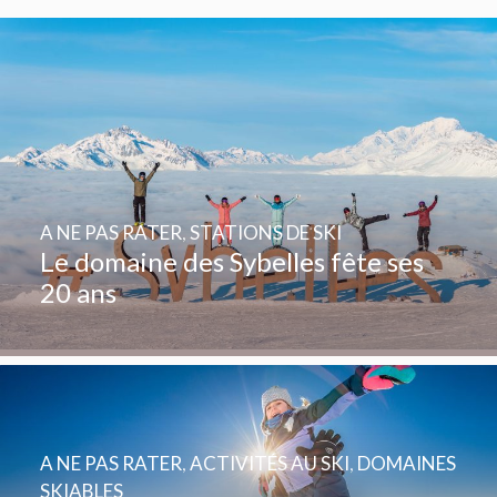
A NE PAS RATER
,
STATIONS DE SKI
Le domaine des Sybelles fête ses
20 ans
A NE PAS RATER
,
ACTIVITÉS AU SKI
,
DOMAINES
SKIABLES