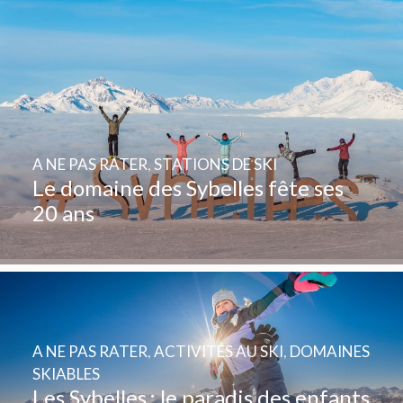
A NE PAS RATER
,
STATIONS DE SKI
Le domaine des Sybelles fête ses
20 ans
A NE PAS RATER
,
ACTIVITÉS AU SKI
,
DOMAINES
SKIABLES
Les Sybelles : le paradis des enfants