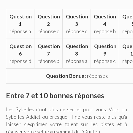
Question
Question
Question
Question
Que
1
2
3
4
réponse a
réponse c
réponse c
réponse b
répo
Question
Question
Question
Question
Ques
6
7
8
9
1
réponse d
réponse b
réponse a
réponse c
répo
Question Bonus
: réponse c
Entre 7 et 10 bonnes réponses
Les Sybelles n’ont plus de secret pour vous. Vous un
Sybelles Addict ou presque. Il ne vous reste plus qu’à
laisser s’exprimer votre talent sur les pistes et à
réaliser votre selfie au sommet de l’Ouillon.