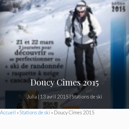
Doucy Cîmes 2015
Julia
|
13 avril 2015
|
Stations de ski
Accueil
»
Stations de ski
»
Doucy Cîmes 2015