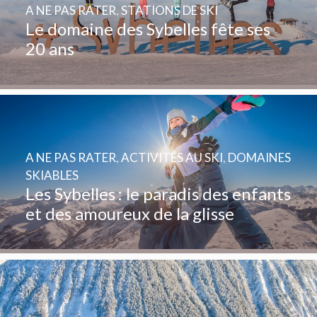
A NE PAS RATER
,
STATIONS DE SKI
Le domaine des Sybelles fête ses
20 ans
A NE PAS RATER
,
ACTIVITÉS AU SKI
,
DOMAINES
SKIABLES
Les Sybelles : le paradis des enfants
et des amoureux de la glisse