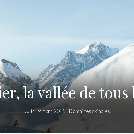
r, la vallée de tous 
Julia
|
9 mars 2015
|
Domaines skiables