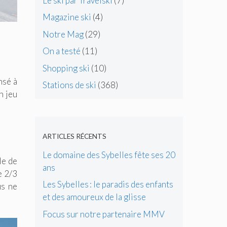
Le ski par Travelski
(7)
Magazine ski
(4)
Notre Mag
(29)
On a testé
(11)
Shopping ski
(10)
nsé à
Stations de ski
(368)
n jeu
ARTICLES RÉCENTS
Le domaine des Sybelles fête ses 20
ble de
ans
e 2/3
Les Sybelles : le paradis des enfants
us ne
et des amoureux de la glisse
Focus sur notre partenaire MMV