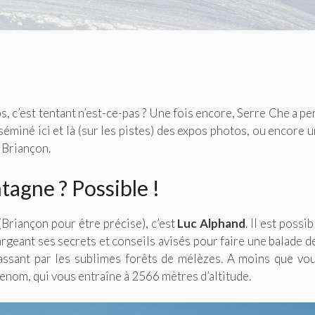
, c’est tentant n’est-ce-pas ? Une fois encore, Serre Che a pe
sséminé ici et là (sur les pistes) des expos photos, ou encore u
e Briançon.
ntagne ? Possible !
(Briançon pour être précise), c’est
Luc Alphand
. Il est possi
hargeant ses secrets et conseils avisés pour faire une balade d
assant par les sublimes forêts de mélèzes. A moins que vo
 renom, qui vous entraîne à 2566 mètres d’altitude.