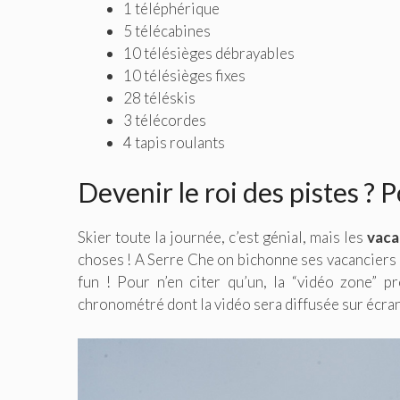
1 téléphérique
5 télécabines
10 télésièges débrayables
10 télésièges fixes
28 téléskis
3 télécordes
4 tapis roulants
Devenir le roi des pistes ? P
Skier toute la journée, c’est génial, mais les
vaca
choses ! A Serre Che on bichonne ses vacanciers 
fun ! Pour n’en citer qu’un, la “vidéo zone” 
chronométré dont la vidéo sera diffusée sur écran 