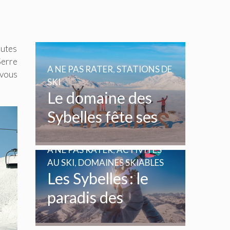
autes
Serre
A NE PAS RATER
,
STATIONS DE
 vous
SKI
Le domaine des
Sybelles fête ses
20 ans
A NE PAS RATER
,
ACTIVITÉS
AU SKI
,
DOMAINES SKIABLES
Les Sybelles : le
paradis des
enfants et des