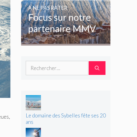
amoureux de la
A NE PAS RATER
glisse
Focus sur notre
partenaire MMV
Rechercher :
Le domaine des Sybelles fête ses 20
eues,
ans