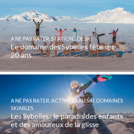
A NE PAS RATER
,
STATIONS DE SKI
Le domaine des Sybelles fête ses
20 ans
A NE PAS RATER
,
ACTIVITÉS AU SKI
,
DOMAINES
SKIABLES
Les Sybelles : le paradis des enfants
et des amoureux de la glisse