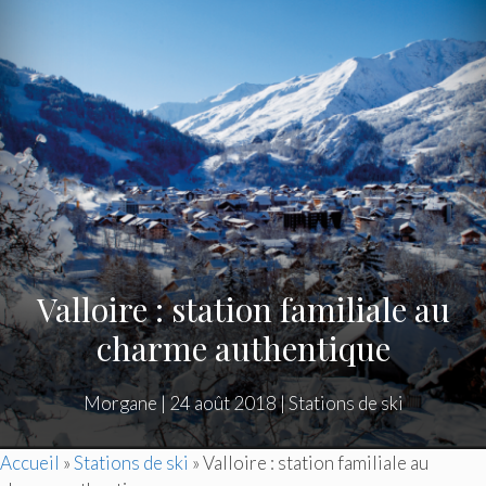
Valloire : station familiale au
charme authentique
Morgane
|
24 août 2018
|
Stations de ski
Accueil
»
Stations de ski
»
Valloire : station familiale au