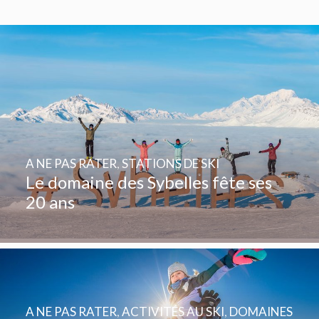
A NE PAS RATER
,
STATIONS DE SKI
Le domaine des Sybelles fête ses
20 ans
A NE PAS RATER
,
ACTIVITÉS AU SKI
,
DOMAINES