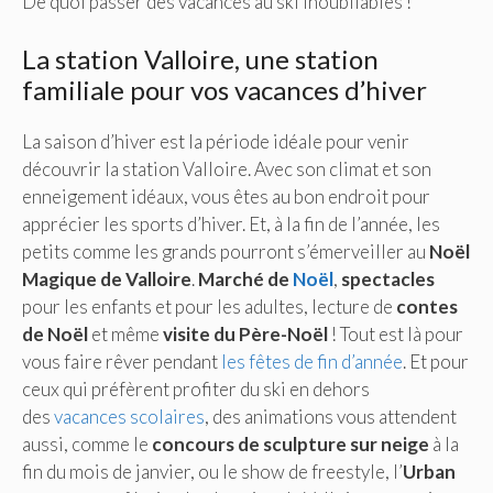
De quoi passer des vacances au ski inoubliables !
La station Valloire, une station
familiale pour vos vacances d’hiver
La saison d’hiver est la période idéale pour venir
découvrir la station Valloire. Avec son climat et son
enneigement idéaux, vous êtes au bon endroit pour
apprécier les sports d’hiver. Et, à la fin de l’année, les
petits comme les grands pourront s’émerveiller au
Noël
Magique de Valloire
.
Marché de
Noël
,
spectacles
pour les enfants et pour les adultes, lecture de
contes
de Noël
et même
visite du Père-Noël
! Tout est là pour
vous faire rêver pendant
les fêtes de fin d’année
. Et pour
ceux qui préfèrent profiter du ski en dehors
des
vacances scolaires
, des animations vous attendent
aussi, comme le
concours de sculpture sur neige
à la
fin du mois de janvier, ou le show de freestyle, l’
Urban