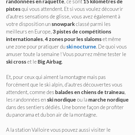
randonnées en raquette
, ce sont
15 kilomètres de
pistes
qui vous attendent. Et si vous voulez découvrir
d’autres sensations de glisse, vous avez également à
votre disposition un
snowpark
classé parmi les
meilleurs en Europe,
3 pistes de compétitions
internationales
,
4 zones pour les slaloms
et même
une zone pour pratiquer du
ski nocturne
. De quoi vous
amuser toute la semaine ! Vous pourrez même tester le
ski cross
et le
Big Airbag
.
Et, pour ceux qui aiment la montagne mais pas
forcément que le ski alpin, d’autres découvertes vous
attendent, comme des
balades en chiens de traîneau
,
les randonnées en
ski nordique
ou la
marche nordique
dans des sentiers dédiés. Une bonne façon de profiter
du panorama et du bon air de la montagne.
A la station Valloire vous pouvez aussi visiter le