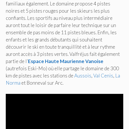
familiaux également. Le domaine propose 4 pistes
noires et 5 pistes rouges pour les skieurs les plus
confiants. Les sportifs au niveau plus intermédiaire
auront tout le loisir de parfaire leur technique sur un
ensemble de pas moins de 11 pistes bleues. Enfin, les
enfants et les grands débutants qui souhaitent
découvrir le ski en toute tranquillité et à leur rythme
auront accès à 3 pistes vertes. Valfréjus fait également
partie de l’
Espace Haute Maurienne Vanoise
(autrefois Eski-Mo) où elle partage le domaine de 300
km de pistes avec les stations de
Aussois
,
Val Cenis
,
La
Norma
et Bonneval sur Arc.