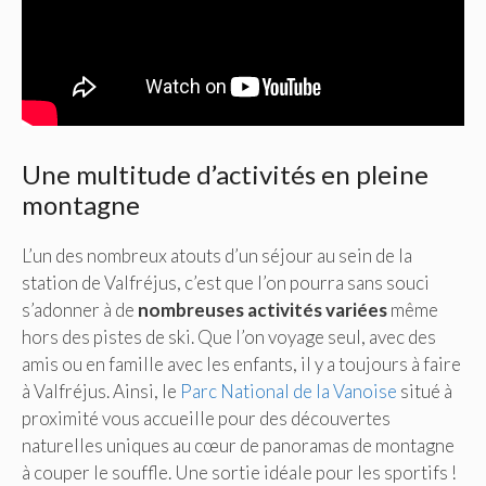
Une multitude d’activités en pleine
montagne
L’un des nombreux atouts d’un séjour au sein de la
station de Valfréjus, c’est que l’on pourra sans souci
s’adonner à de
nombreuses activités variées
même
hors des pistes de ski. Que l’on voyage seul, avec des
amis ou en famille avec les enfants, il y a toujours à faire
à Valfréjus. Ainsi, le
Parc National de la Vanoise
situé à
proximité vous accueille pour des découvertes
naturelles uniques au cœur de panoramas de montagne
à couper le souffle. Une sortie idéale pour les sportifs !