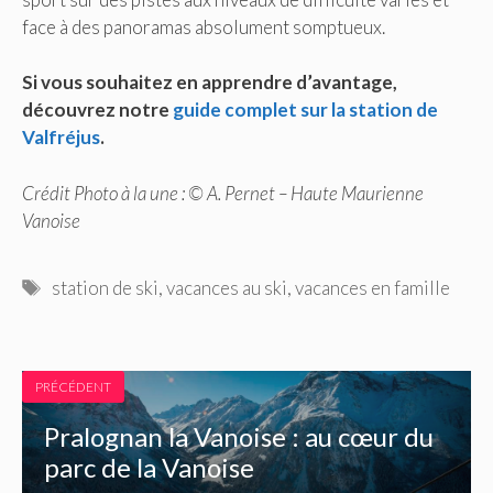
face à des panoramas absolument somptueux.
Si vous souhaitez en apprendre d’avantage,
découvrez notre
guide complet sur la station de
Valfréjus
.
Crédit Photo à la une : © A. Pernet – Haute Maurienne
Vanoise
Étiquettes
station de ski
,
vacances au ski
,
vacances en famille
PRÉCÉDENT
Pralognan la Vanoise : au cœur du
parc de la Vanoise