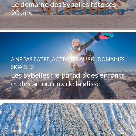
Le domaine des Sybelles fête ses
20 ans
A NE PAS RATER
,
ACTIVITÉS AU SKI
,
DOMAINES
SKIABLES
Les Sybelles : le paradis des enfants
et des amoureux de la glisse