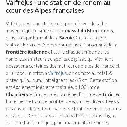
Valfréjus : une station de renom au
cœur des Alpes françaises
Valfréjus est une station de sport d’hiver de taille
moyenne qui se situe dans le
massif du Mont-cenis
,
dans le département de la
Savoie
. Cette fameuse
station de ski des Alpes se situe juste à proximité de la
frontière italienne
et attire chaque année de très
nombreux amateurs de sports de glisse qui viennent
s’essayer à certaines des meilleures pistes de France et
d’Europe. En effet, à
Valfréjus
, on compte au total 23
pistes qui au cumul atteignent les 65 km. Cette station
est également idéalement située, à 100 km de
Chambéry
et à à peu près la même distance de
Turin
, en
Italie, permettant de profiter de vacances diversifiées si
des envies de visites urbaines se font ressentir au cours
du séjour. De plus, la station de Valfréjus se distingue
par son charme unique, principalement axé sur des