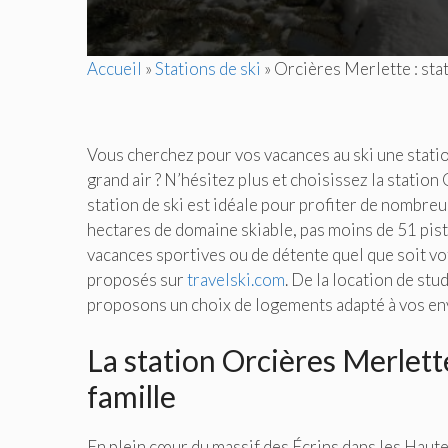
Accueil
»
Stations de ski
»
Orcières Merlette : stat
Vous cherchez pour vos vacances au ski une statio
grand air ? N’hésitez plus et choisissez la statio
station de ski est idéale pour profiter de nombreu
hectares de domaine skiable, pas moins de 51 pist
vacances sportives ou de détente quel que soit vo
proposés sur
travelski.com
. De la location de stu
proposons un choix de logements adapté à vos en
La station Orcières Merlett
famille
En plein cœur du massif des Écrins dans les Haute