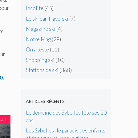
elski
 pour
Insolite
(45)
Le ski par Travelski
(7)
Magazine ski
(4)
te
Notre Mag
(29)
On a testé
(11)
our
Shopping ski
(10)
Stations de ski
(368)
50
.
ARTICLES RÉCENTS
Le domaine des Sybelles fête ses 20
ans
VANT
Les Sybelles : le paradis des enfants
à