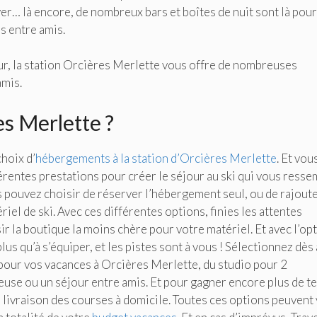
yer… là encore, de nombreux bars et boîtes de nuit sont là pour
s entre amis.
eur, la station Orcières Merlette vous offre de nombreuses
amis.
es Merlette ?
hoix d’
hébergements à la station d’Orcières Merlette
. Et vou
rentes prestations pour créer le séjour au ski qui vous resse
s pouvez choisir de réserver l’hébergement seul, ou de rajout
riel de ski. Avec ces différentes options, finies les attentes
r la boutique la moins chère pour votre matériel. Et avec l’op
 plus qu’à s’équiper, et les pistes sont à vous ! Sélectionnez dès 
pour vos vacances à Orcières Merlette, du studio pour 2
euse ou un séjour entre amis. Et pour gagner encore plus de 
 livraison des courses à domicile. Toutes ces options peuvent