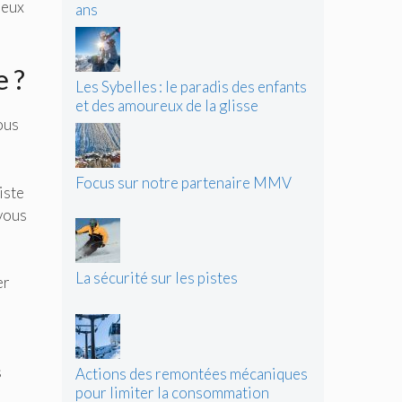
jeux
ans
e ?
Les Sybelles : le paradis des enfants
et des amoureux de la glisse
ous
Focus sur notre partenaire MMV
iste
 vous
La sécurité sur les pistes
er
s
Actions des remontées mécaniques
pour limiter la consommation