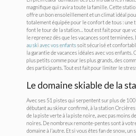
magnifique qui ravira toute la famille. Cette stati
offre un bon ensoleillement et un climat idéal pour
totalement équipée pour le confort de tous : une
font le tour de la station… tout est fait pour que v
le reprenez dès que les vacances sont terminées.
au ski avec vos enfants
soit sécurisé et confortabl
la garantie de vacances idéales avec vos enfants.
plus petits comme pour les plus grands, des commer
des participants. Tout est fait pour limiter le stre
Le domaine skiable de la st
Avec ses 51 pistes qui serpentent sur plus de 100
débutant au skieur confirmé, à la station Orcières 
de la piste verte à la piste noire, avec pas moins d
noires. De nombreux remonte-pentes sont à votre 
domaine à l’autre. Et si vous êtes fan de snow, un