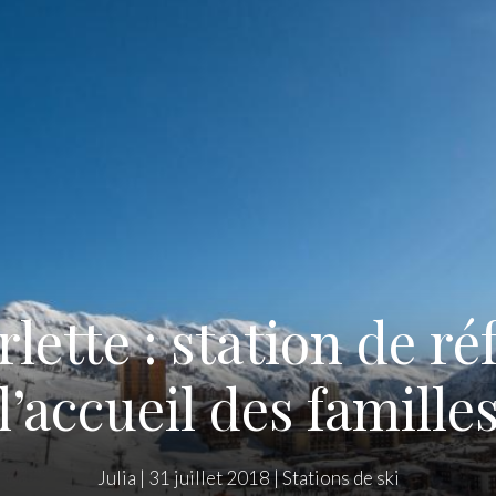
lette : station de r
l’accueil des famille
Julia
|
31 juillet 2018
|
Stations de ski