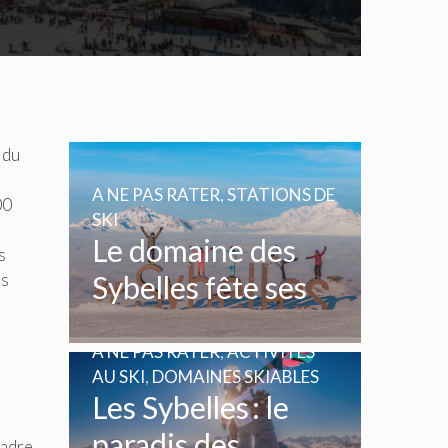
 du
A NE PAS RATER
,
STATIONS DE
00
SKI
Le domaine des
s
us
Sybelles fête ses
20 ans
A NE PAS RATER
,
ACTIVITÉS
AU SKI
,
DOMAINES SKIABLES
Les Sybelles : le
paradis des
cadre