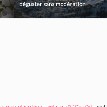
déguster sans modération
 vacances sont assurées par Travelfactory - © 2005-2026 |
Travelsk