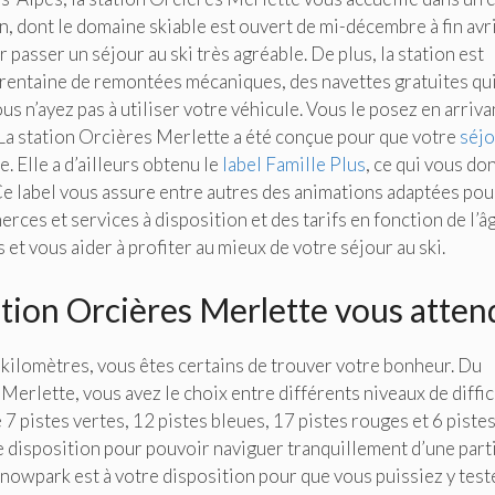
on, dont le domaine skiable est ouvert de mi-décembre à fin avri
 passer un séjour au ski très agréable. De plus, la station est
 trentaine de remontées mécaniques, des navettes gratuites qu
ous n’ayez pas à utiliser votre véhicule. Vous le posez en arriva
 La station Orcières Merlette a été conçue pour que votre
séjo
e. Elle a d’ailleurs obtenu le
label Famille Plus
, ce qui vous do
 Ce label vous assure entre autres des animations adaptées pou
ces et services à disposition et des tarifs en fonction de l’â
ss et vous aider à profiter au mieux de votre séjour au ski.
ation Orcières Merlette vous atten
 kilomètres, vous êtes certains de trouver votre bonheur. Du
Merlette, vous avez le choix entre différents niveaux de diffic
e 7 pistes vertes, 12 pistes bleues, 17 pistes rouges et 6 piste
disposition pour pouvoir naviguer tranquillement d’une part
 snowpark est à votre disposition pour que vous puissiez y test