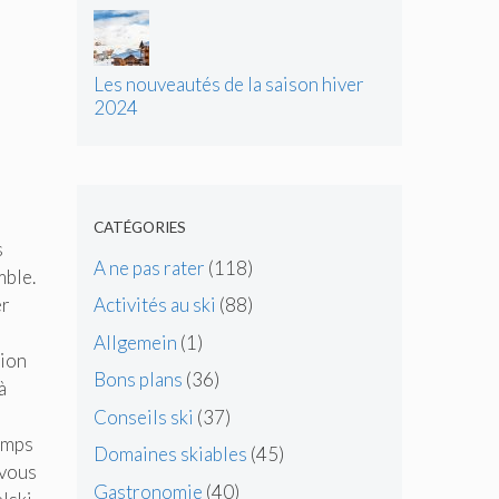
d’énergie
Les nouveautés de la saison hiver
2024
CATÉGORIES
s
A ne pas rater
(118)
mble.
er
Activités au ski
(88)
Allgemein
(1)
tion
Bons plans
(36)
à
Conseils ski
(37)
temps
Domaines skiables
(45)
 vous
Gastronomie
(40)