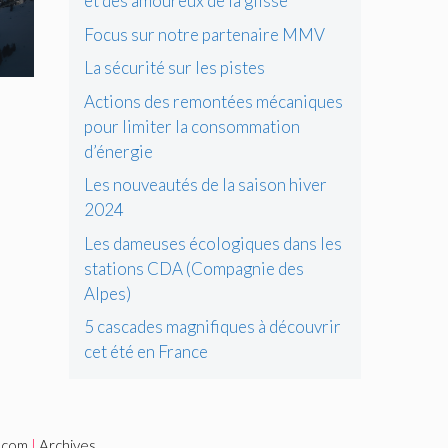
et des amoureux de la glisse
Focus sur notre partenaire MMV
La sécurité sur les pistes
Actions des remontées mécaniques
pour limiter la consommation
d’énergie
Les nouveautés de la saison hiver
2024
Les dameuses écologiques dans les
stations CDA (Compagnie des
Alpes)
5 cascades magnifiques à découvrir
cet été en France
i.com
|
Archives