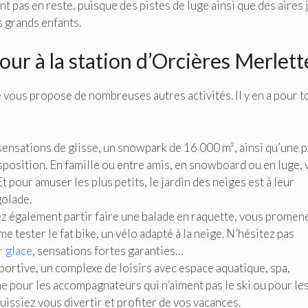
nt pas en reste, puisque des pistes de luge ainsi que des aires 
 grands enfants.
ur à la station d’Orcières Merlett
e vous propose de nombreuses autres activités. Il y en a pour t
sensations de glisse, un snowpark de 16 000 m², ainsi qu’une p
isposition. En famille ou entre amis, en snowboard ou en luge,
 pour amuser les plus petits, le jardin des neiges est à leur
golade.
ez également partir faire une balade en raquette, vous promen
e tester le fat bike, un vélo adapté à la neige. N’hésitez pas
r glace
, sensations fortes garanties…
ortive, un complexe de loisirs avec espace aquatique, spa,
pour les accompagnateurs qui n’aiment pas le ski ou pour le
puissiez vous divertir et profiter de vos vacances.