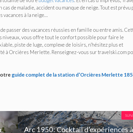
a totalité de votre
budget vacances
. Et en cas d’imprévus, Trav
 cas de maladie, accident ou manque de neige. Tout est prévu
s vacances à la neige…
 de passer des vacances réussies en famille ou entre amis. Cet
 niveaux, vous offre tout le confort possible pour faire le
ble, piste de luge, complexe de loisirs, n’hésitez plus et
té à Orcières Merlette. Renseignez-vous sur travelski.com p
notre
guide complet de la station d’Orcières Merlette 18
SUI
n
Arc 1950: Cocktail d’expériences 