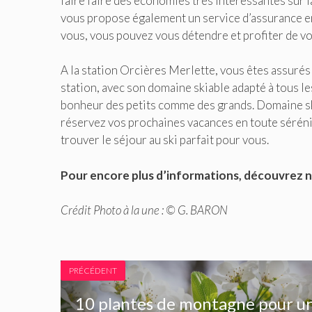
faire faire des économies très intéressantes sur l
vous propose également un service d’assurance en
vous, vous pouvez vous détendre et profiter de vo
A la station Orcières Merlette, vous êtes assurés
station, avec son domaine skiable adapté à tous les
bonheur des petits comme des grands. Domaine skia
réservez vos prochaines vacances en toute séréni
trouver le séjour au ski parfait pour vous.
Pour encore plus d’informations, découvrez 
Crédit Photo à la une :
©
G. BARON
PRÉCÉDENT
10 plantes de montagne pour u