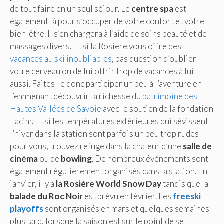
de tout faire en un seul séjour. Le
centre spa
est
également là pour s’occuper de votre confort et votre
bien-être. Il s’en chargera à l’aide de soins beauté et de
massages divers. Et si la Rosière vous offre des
vacances au ski inoubliables
, pas question d’oublier
votre cerveau ou de lui offrir trop de vacances à lui
aussi. Faites-le donc participer un peu à l’aventure en
l’emmenant découvrir la richesse du
patrimoine des
Hautes Vallées de Savoie
avec le soutien de la fondation
Facim. Et si les températures extérieures qui sévissent
l’hiver dans la station sont parfois un peu trop rudes
pour vous, trouvez refuge dans la chaleur d’une
salle de
cinéma
ou de
bowling
. De nombreux événements sont
également régulièrement organisés dans la station. En
janvier, il y a
la Rosière World Snow Day
tandis que la
balade du Roc Noir
est prévu en février. Les
freeski
playoffs
sont organisés en mars et quelques semaines
plus tard, lorsque la saison est sur le point de se