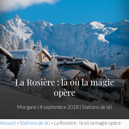
La Rosière : là où la magie
opère
Morgane
|
4 septembre 2018
|
Stations de ski
Accueil
»
Stations de ski
»
La Rosière : là où la magie opère