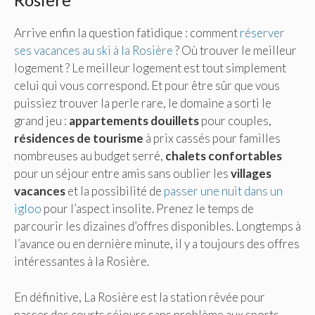
Arrive enfin la question fatidique : comment
réserver
ses vacances au ski à la Rosière
? Où trouver le meilleur
logement ? Le meilleur logement est tout simplement
celui qui vous correspond. Et pour être sûr que vous
puissiez trouver la perle rare, le domaine a sorti le
grand jeu :
appartements douillets
pour couples,
résidences de tourisme
à prix cassés pour familles
nombreuses au budget serré,
chalets confortables
pour un séjour entre amis sans oublier les
villages
vacances
et la possibilité de
passer une nuit dans un
igloo
pour l’aspect insolite. Prenez le temps de
parcourir les dizaines d’offres disponibles. Longtemps à
l’avance ou en dernière minute, il y a toujours des offres
intéressantes à la Rosière.
En définitive, La Rosière est la station rêvée pour
passer des courts séjours sans problème aux sports