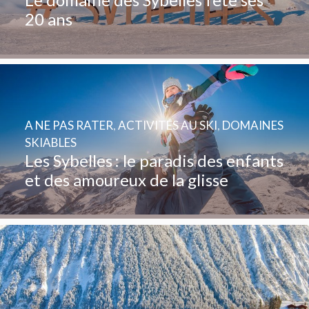
20 ans
A NE PAS RATER
,
ACTIVITÉS AU SKI
,
DOMAINES
SKIABLES
Les Sybelles : le paradis des enfants
et des amoureux de la glisse