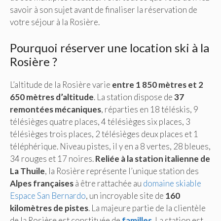
savoir à son sujet avant de finaliser la réservation de
votre séjour à la Rosière.
Pourquoi réserver une location ski à la
Rosière ?
L’altitude de la Rosière varie
entre 1 850 mètres et 2
650 mètres d’altitude
. La station dispose de
37
remontées mécaniques
, réparties en 18 téléskis, 9
télésièges quatre places, 4 télésièges six places, 3
télésièges trois places, 2 télésièges deux places et 1
téléphérique. Niveau pistes, il y en a 8 vertes, 28 bleues,
34 rouges et 17 noires.
Reliée à la station italienne de
La Thuile
, la Rosière représente l’unique station des
Alpes françaises
à être rattachée au
domaine skiable
Espace San Bernardo
, un incroyable site de
160
kilomètres de pistes
. La majeure partie de la clientèle
de la Rosière est constituée de
familles
. La station est