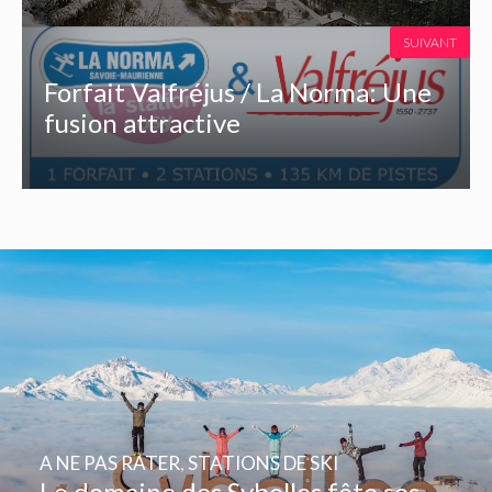
SUIVANT
Forfait Valfréjus / La Norma: Une
fusion attractive
A NE PAS RATER
,
STATIONS DE SKI
Le domaine des Sybelles fête ses