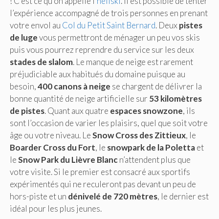
! C’est ce qu’on appelle l’
héliski
. Il est possible de tenter
l’expérience accompagné de trois personnes en prenant
votre envol au
Col du Petit Saint Bernard
. Deux
pistes
de luge
vous permettront de ménager un peu vos skis
puis vous pourrez reprendre du service sur les deux
stades de slalom
. Le manque de neige est rarement
préjudiciable aux habitués du domaine puisque au
besoin,
400 canons à neige
se chargent de délivrer la
bonne quantité de neige artificielle sur
53 kilomètres
de pistes
. Quant aux quatre
espaces snowzone
, ils
sont l’occasion de varier les plaisirs, quel que soit votre
âge ou votre niveau. Le
Snow Cross des Zittieux
, le
Boarder Cross du Fort
, le
snowpark de la Poletta
et
le
Snow Park du Lièvre Blanc
n’attendent plus que
votre visite. Si le premier est consacré aux sportifs
expérimentés qui ne reculeront pas devant un peu de
hors-piste et un
dénivelé de 720 mètres
, le dernier est
idéal pour les plus jeunes.