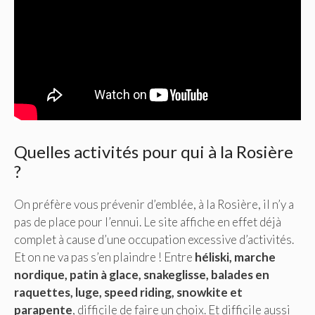
Quelles activités pour qui à la Rosière
?
On préfère vous prévenir d’emblée, à la Rosière, il n’y a
pas de place pour l’ennui. Le site affiche en effet déjà
complet à cause d’une occupation excessive d’activités.
Et on ne va pas s’en plaindre ! Entre
héliski, marche
nordique, patin à glace, snakeglisse, balades en
raquettes, luge, speed riding, snowkite et
parapente
, difficile de faire un choix. Et difficile aussi