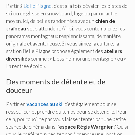
Partir à
Belle Plagne
, c’est à la fois dévaler les pistes de
ski ou de glisse en snowboard, luge ou par un autre
moyen. Ici, de belles randonnées avec un
chien de
traîneau
vous attendent. Ainsi, vous contemplerez les
panoramas montagneux resplendissants, de manière
originale et aventureuse. Si vous aimez la culture, la
station Belle Plagne propose également des
ateliers
diversifiés
comme : « Dessine-moi une montagne » ou «
La rentrée écolo ».
Des moments de détente et de
douceur
Partir en
vacances au ski
, c’est également pour se
ressourcer et prendre du temps pour se détendre. Pour
cela, pourquoi ne pas vous laisser tenter par une petite
séance de cinéma dans l’
espace Régis Wargnier
? Ou si
vous le préférez, n’hésitez pas à prendre une location