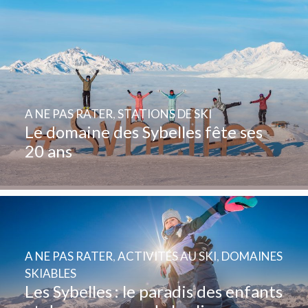
A NE PAS RATER
,
STATIONS DE SKI
Le domaine des Sybelles fête ses
20 ans
A NE PAS RATER
,
ACTIVITÉS AU SKI
,
DOMAINES
SKIABLES
Les Sybelles : le paradis des enfants