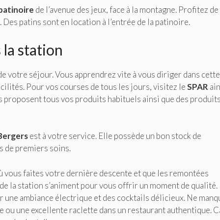
patinoire
de l’avenue des jeux, face à la montagne. Profitez de 
Des patins sont en location à l’entrée de la patinoire.
 la station
 de votre séjour. Vous apprendrez vite à vous diriger dans cette
ilités. Pour vos courses de tous les jours, visitez le
SPAR
ain
proposent tous vos produits habituels ainsi que des produit
Bergers
est à votre service. Elle possède un bon stock de
s de premiers soins.
e où vous faites votre dernière descente et que les remontées
de la station s’animent pour vous offrir un moment de qualité.
 une ambiance électrique et des cocktails délicieux. Ne manq
e ou une excellente raclette dans un restaurant authentique. 