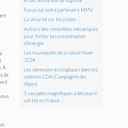
et des amoureux de la glisse
Focus sur notre partenaire MMV
ert
La sécurité sur les pistes
Actions des remontées mécaniques
pour limiter la consommation
d’énergie
Les nouveautés de la saison hiver
à
2024
t
. À
Les dameuses écologiques dans les
ix de
stations CDA (Compagnie des
nent
Alpes)
e
5 cascades magnifiques à découvrir
 vous
cet été en France
ais