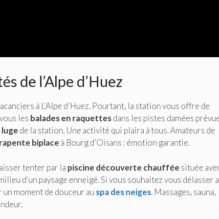
tés de l’Alpe d’Huez
vacanciers à L’Alpe d’Huez. Pourtant, la station vous offre de
 vous les
balades en raquettes
dans les pistes damées prévue
 luge
de la station. Une activité qui plaira à tous. Amateurs de
rapente biplace
à Bourg d’Oisans : émotion garantie.
isser tenter par la
piscine découverte chauffée
située ave
 milieu d’un paysage enneigé. Si vous souhaitez vous délasser 
rir un moment de douceur au
spa des neiges
. Massages, sauna,
ondeur.