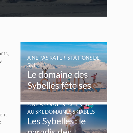
ants,
A NE PAS RATER
,
STATIONS DE
s
SKI
Le domaine des
Sybelles fête ses
20 ans
A NE PAS RATER
,
ACTIVITÉS
AU SKI
,
DOMAINES SKIABLES
ment
Les Sybelles : le
e
paradis des