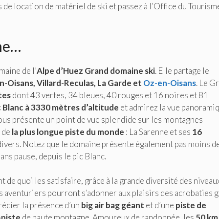
 de location de matériel de ski et passez à l’Office du Tourism
ne…
maine de l’
Alpe d’Huez Grand domaine ski
. Elle partage le
n-Oisans, Villard-Reculas, La Garde et
Oz-en-Oisans
. Le G
tes
dont 43 vertes, 34 bleues, 40 rouges et 16 noires et 81
c Blanc à 3330 mètres d’altitude
et admirez la vue panoramiq
 vous présente un point de vue splendide sur les montagnes
t de
la plus longue piste du monde
: La Sarenne et ses
16
divers. Notez que le domaine présente également pas moins d
ns pause, depuis le pic Blanc.
de quoi les satisfaire, grâce à la grande diversité des niveau
us aventuriers pourront s’adonner aux plaisirs des acrobaties 
écier la présence d’un
big air bag géant
et d’une
piste de
-piste
de haute montagne. Amoureux de randonnée, les
50 km