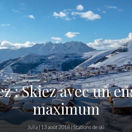
ez : Skiez avec un en
maximum
Julia
|
13 août 2018
|
Stations de ski