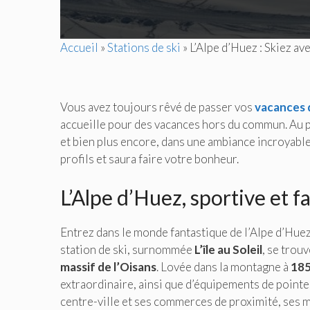
Accueil
»
Stations de ski
»
L’Alpe d’Huez : Skiez a
Vous avez toujours rêvé de passer vos
vacances 
accueille pour des vacances hors du commun. Au p
et bien plus encore, dans une ambiance incroyable.
profils et saura faire votre bonheur.
L’Alpe d’Huez, sportive et fa
Entrez dans le monde fantastique de l’Alpe d’Huez
station de ski, surnommée
L’île au Soleil
, se trou
massif de l’Oisans
. Lovée dans la montagne à
185
extraordinaire, ainsi que d’équipements de pointe.
centre-ville et ses commerces de proximité, ses m