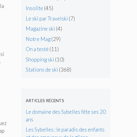
la
Insolite
(45)
Le ski par Travelski
(7)
Magazine ski
(4)
Notre Mag
(29)
On a testé
(11)
si
Shopping ski
(10)
s
Stations de ski
(368)
ARTICLES RÉCENTS
Le domaine des Sybelles fête ses 20
ans
uez
Les Sybelles : le paradis des enfants
Cap