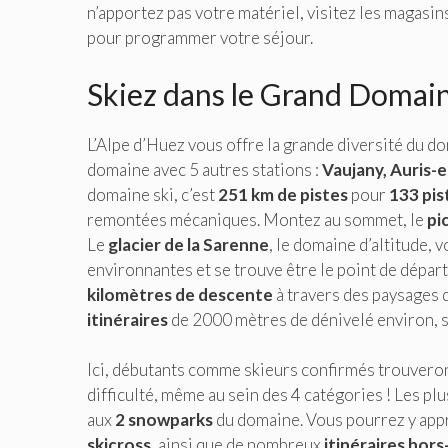
n’apportez pas votre matériel, visitez les magasins
pour programmer votre séjour.
Skiez dans le Grand Domai
L’Alpe d’Huez vous offre la grande diversité du do
domaine avec 5 autres stations :
Vaujany, Auris-e
domaine ski, c’est
251 km de pistes
pour
133 pis
remontées mécaniques. Montez au sommet, le
pi
Le
glacier de la Sarenne
, le domaine d’altitude,
environnantes et se trouve être le point de dépar
kilomètres de descente
à travers des paysages 
itinéraires
de 2000 mètres de dénivelé environ, sa
Ici, débutants comme skieurs confirmés trouveront 
difficulté, même au sein des 4 catégories ! Les pl
aux
2 snowparks
du domaine. Vous pourrez y appr
skicross
, ainsi que de nombreux
itinéraires hors