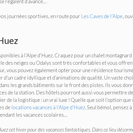
 se régalent d’avance…
 vos journées sportives, en route pour
Les Caves de l’Alpe
, ouv
’Huez
onibles à l’Alpe d’Huez. Craquez pour un chalet montagnard 
ile des neiges ou Odalys sont très confortables et vous offren
jour, vous pouvez également opter pour une résidence tourisme
 d’un cadre idyllique et d’animations de qualité. Un vaste cho
dans les grands bâtiments sur le front des pistes. Ils vous don
es de la station. Des hôtels pourront aussi vous permettre d
r de la logistique : un vrai luxe ! Quelle que soit l’option que
mes de
locations vacances à l’Alpe d’Huez
. Seul bémol, pensez à
pendant les vacances scolaires…
’Huez cet hiver pour des vacances fantastiques. Dans ce lieu désorm