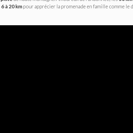
e
6 à 20 km
pour apprécier la promenade en famille comme le d