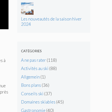
d’énergie
Les nouveautés de la saison hiver
2024
CATÉGORIES
A ne pas rater
(118)
s à
Activités au ski
(88)
Allgemein
(1)
Bons plans
(36)
nue
après
Conseils ski
(37)
Domaines skiables
(45)
Gastronomie
(40)