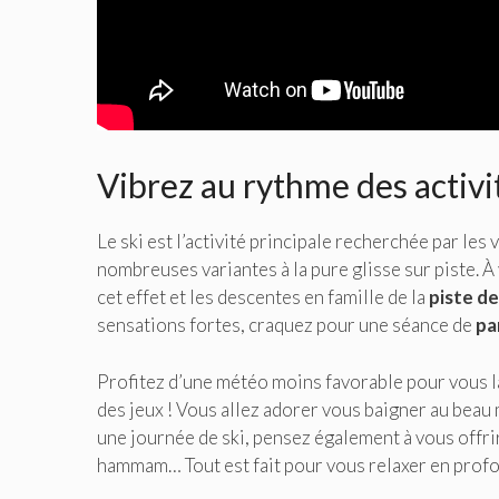
Vibrez au rythme des activi
Le ski est l’activité principale recherchée par les 
nombreuses variantes à la pure glisse sur piste. À
cet effet et les descentes en famille de la
piste de
sensations fortes, craquez pour une séance de
pa
Profitez d’une météo moins favorable pour vous la
des jeux ! Vous allez adorer vous baigner au beau
une journée de ski, pensez également à vous off
hammam… Tout est fait pour vous relaxer en prof