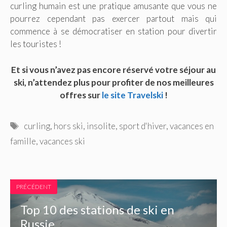
curling humain est une pratique amusante que vous ne
pourrez cependant pas exercer partout mais qui
commence à se démocratiser en station pour divertir
les touristes !
Et si vous n’avez pas encore réservé votre séjour au
ski, n’attendez plus pour profiter de nos meilleures
offres sur
le site Travelski
!
Étiquettes
curling
,
hors ski
,
insolite
,
sport d'hiver
,
vacances en
famille
,
vacances ski
PRÉCÉDENT
Top 10 des stations de ski en
Russie