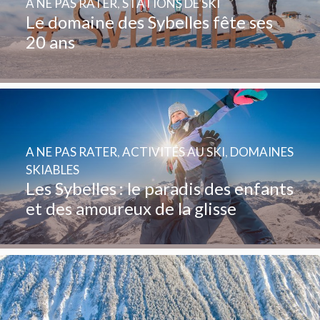
A NE PAS RATER
,
STATIONS DE SKI
Le domaine des Sybelles fête ses
20 ans
A NE PAS RATER
,
ACTIVITÉS AU SKI
,
DOMAINES
SKIABLES
Les Sybelles : le paradis des enfants
et des amoureux de la glisse