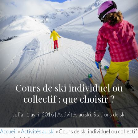
Cours de ski individuel ou
collectif : que choisir ?
Julia
|
1 avril 2016
|
Activités au ski
,
Stations de ski
Accueil
»
Activités au ski
»
Cours de ski individuel ou collectif