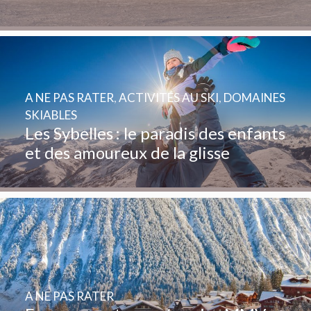
A NE PAS RATER
,
ACTIVITÉS AU SKI
,
DOMAINES
SKIABLES
Les Sybelles : le paradis des enfants
et des amoureux de la glisse
A NE PAS RATER