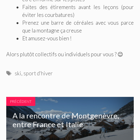
Faites des étirements avant les leçons (pour
éviter les courbatures)
Prenez une barre de céréales avec vous parce
que la montagne ça creuse
Et amusez-vous bien !
Alors plutôt collectifs ou individuels pour vous ? 😉
Étiquettes
ski
,
sport d'hiver
PRÉCÉDENT
A la rencontre de Montgenèvre,
entre France et Italie