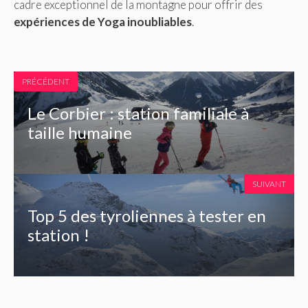
cadre exceptionnel de la montagne pour offrir des
expériences de Yoga inoubliables
.
PRÉCÉDENT
Le Corbier : station familiale à
taille humaine
SUIVANT
Top 5 des tyroliennes à tester en
station !