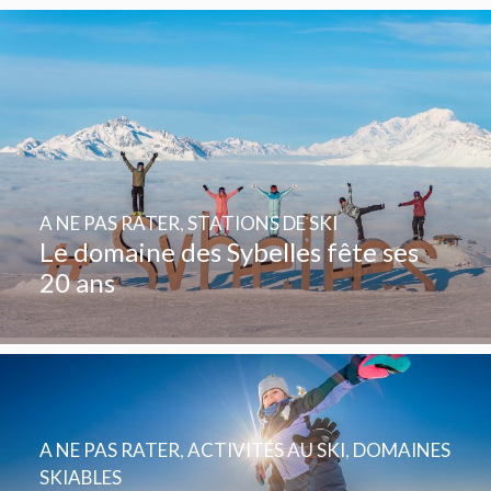
A NE PAS RATER
,
STATIONS DE SKI
Le domaine des Sybelles fête ses
20 ans
A NE PAS RATER
,
ACTIVITÉS AU SKI
,
DOMAINES
SKIABLES