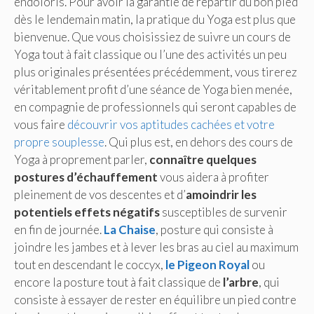
endoloris. Pour avoir la garantie de repartir du bon pied
dès le lendemain matin, la pratique du Yoga est plus que
bienvenue. Que vous choisissiez de suivre un cours de
Yoga tout à fait classique ou l’une des activités un peu
plus originales présentées précédemment, vous tirerez
véritablement profit d’une séance de Yoga bien menée,
en compagnie de professionnels qui seront capables de
vous faire
découvrir vos aptitudes cachées et votre
propre souplesse
. Qui plus est, en dehors des cours de
Yoga à proprement parler,
connaître quelques
postures d’échauffement
vous aidera à profiter
pleinement de vos descentes et d’
amoindrir les
potentiels effets négatifs
susceptibles de survenir
en fin de journée.
La Chaise
, posture qui consiste à
joindre les jambes et à lever les bras au ciel au maximum
tout en descendant le coccyx,
le Pigeon Royal
ou
encore la posture tout à fait classique de
l’arbre
, qui
consiste à essayer de rester en équilibre un pied contre