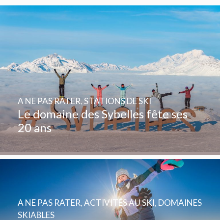
A NE PAS RATER
,
STATIONS DE SKI
Le domaine des Sybelles fête ses
20 ans
A NE PAS RATER
,
ACTIVITÉS AU SKI
,
DOMAINES
SKIABLES