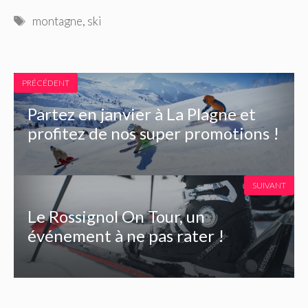
Étiquettes
montagne
,
ski
PRÉCÉDENT
Partez en janvier à La Plagne et
profitez de nos super promotions !
SUIVANT
Le Rossignol On Tour, un
événement à ne pas rater !