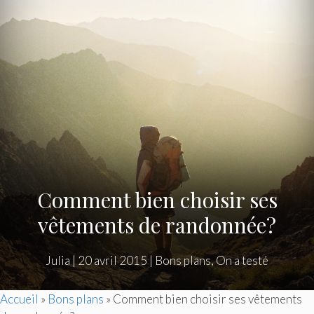
Comment bien choisir ses
vêtements de randonnée?
Julia
|
20 avril 2015
|
Bons plans
,
On a testé
Accueil
»
Bons plans
»
Comment bien choisir ses vêtements