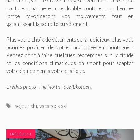
pantalons, vérifiez l’assemblage du vêtement. Une triple
couture rabattue et une double couture pour l’entre-
jambe favoriseront vos mouvements tout en
garantissant la solidité du vêtement.
Plus votre choix de vêtements sera judicieux, plus vous
pourrez profiter de votre randonnée en montagne !
Pensez donc à faire quelques recherches sur l’altitude
et les conditions climatiques en amont pour adapter
votre équipement à votre pratique.
Crédits photo : The North Face/Ekosport
Étiquettes
sejour ski
,
vacances ski
PRÉCÉDENT