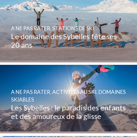
A NE PAS RATER
,
STATIONS DE SKI
Le domaine des Sybelles fête ses
20 ans
A NE PAS RATER
,
ACTIVITÉS AU SKI
,
DOMAINES
SKIABLES
Les Sybelles : le paradis des enfants
et des amoureux de la glisse