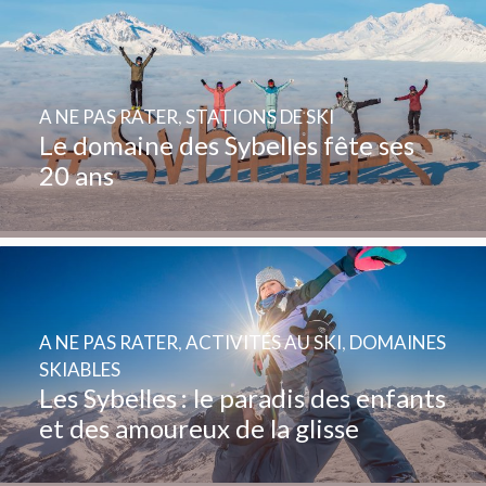
A NE PAS RATER
,
STATIONS DE SKI
Le domaine des Sybelles fête ses
20 ans
A NE PAS RATER
,
ACTIVITÉS AU SKI
,
DOMAINES
SKIABLES
Les Sybelles : le paradis des enfants
et des amoureux de la glisse