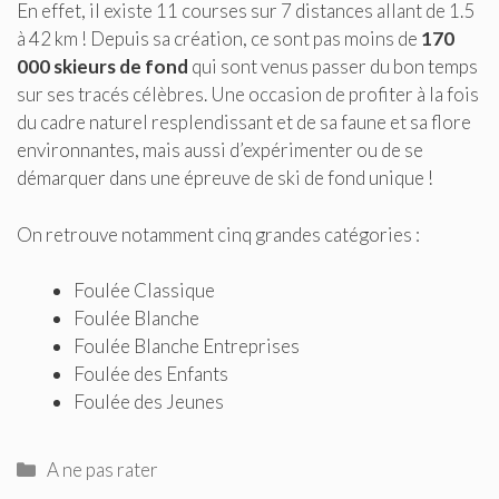
En effet, il existe 11 courses sur 7 distances allant de 1.5
à 42 km ! Depuis sa création, ce sont pas moins de
170
000 skieurs de fond
qui sont venus passer du bon temps
sur ses tracés célèbres. Une occasion de profiter à la fois
du cadre naturel resplendissant et de sa faune et sa flore
environnantes, mais aussi d’expérimenter ou de se
démarquer dans une épreuve de ski de fond unique !
On retrouve notamment cinq grandes catégories :
Foulée Classique
Foulée Blanche
Foulée Blanche Entreprises
Foulée des Enfants
Foulée des Jeunes
Catégories
A ne pas rater