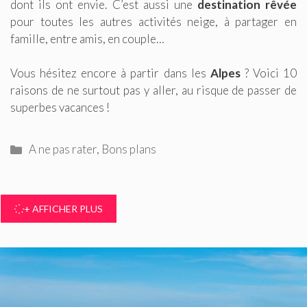
dont ils ont envie. C’est aussi une
destination rêvée
pour toutes les autres activités neige, à partager en
famille, entre amis, en couple…
Vous hésitez encore à partir dans les
Alpes
? Voici 10
raisons de ne surtout pas y aller, au risque de passer de
superbes vacances !
Catégories
A ne pas rater
,
Bons plans
+ AFFICHER PLUS