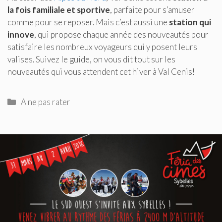
la fois familiale et sportive
, parfaite pour s’amuser
comme pour se reposer. Mais c’est aussi une
station qui
innove
, qui propose chaque année des nouveautés pour
satisfaire les nombreux voyageurs qui y posent leurs
valises. Suivez le guide, on vous dit tout sur les
nouveautés qui vous attendent cet hiver à Val Cenis!
Catégories
A ne pas rater