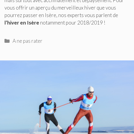
mais surtout avec acclimatement et dépaysement. Pour
vous offrir un aperçu du merveilleux hiver que vous
pourrez passer en Isère, nos experts vous parlent de
l’hiver en Isère
notamment pour 2018/2019 !
Catégories
A ne pas rater