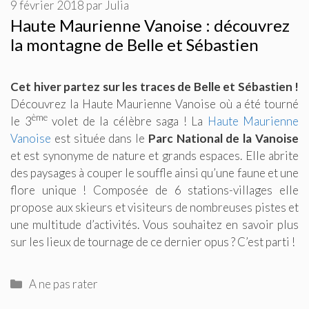
9 février 2018
par
Julia
Haute Maurienne Vanoise : découvrez
la montagne de Belle et Sébastien
Cet hiver partez sur les traces de Belle et Sébastien !
Découvrez la Haute Maurienne Vanoise où a été tourné
ème
le 3
volet de la célèbre saga ! La
Haute Maurienne
Vanoise
est située dans le
Parc National de la Vanoise
et est synonyme de nature et grands espaces. Elle abrite
des paysages à couper le souffle ainsi qu’une faune et une
flore unique ! Composée de 6 stations-villages elle
propose aux skieurs et visiteurs de nombreuses pistes et
une multitude d’activités. Vous souhaitez en savoir plus
sur les lieux de tournage de ce dernier opus ? C’est parti !
Catégories
A ne pas rater