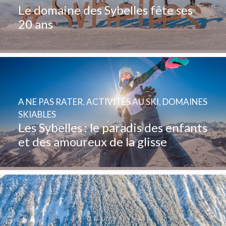
Le domaine des Sybelles fête ses
20 ans
A NE PAS RATER
,
ACTIVITÉS AU SKI
,
DOMAINES
SKIABLES
Les Sybelles : le paradis des enfants
et des amoureux de la glisse