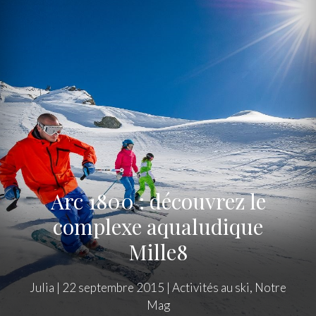
Arc 1800 : découvrez le
complexe aqualudique
Mille8
Julia
|
22 septembre 2015
|
Activités au ski
,
Notre
Mag