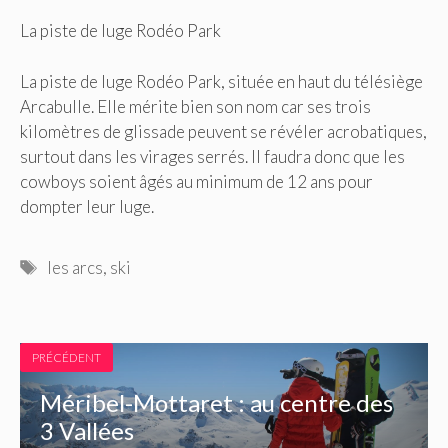
La piste de luge Rodéo Park
La piste de luge Rodéo Park, située en haut du télésiège
Arcabulle. Elle mérite bien son nom car ses trois
kilomètres de glissade peuvent se révéler acrobatiques,
surtout dans les virages serrés. Il faudra donc que les
cowboys soient âgés au minimum de 12 ans pour
dompter leur luge.
Étiquettes
les arcs
,
ski
PRÉCÉDENT
Méribel-Mottaret : au centre des
3 Vallées