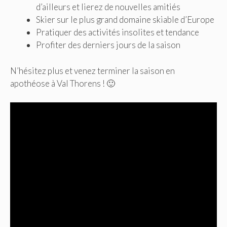
d’ailleurs et lierez de nouvelles amitiés
Skier sur le plus grand domaine skiable d’Europe
Pratiquer des activités insolites et tendance
Profiter des derniers jours de la saison
N’hésitez plus et venez terminer la saison en
apothéose à Val Thorens ! 🙂