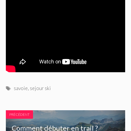
Étiquettes
savoie
,
sejour ski
PRÉCÉDENT
Comment débuter en trail ?