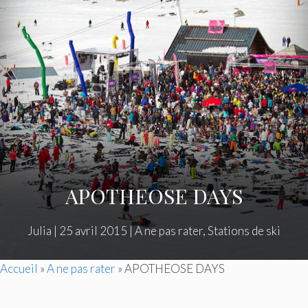
APOTHEOSE DAYS
Julia
|
25 avril 2015
|
A ne pas rater
,
Stations de ski
Accueil
»
A ne pas rater
»
APOTHEOSE DAYS