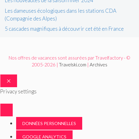
Les nouveautés de la saison hiver 2024
Les dameuses écologiques dans les stations CDA
(Compagnie des Alpes)
5 cascades magnifiques à découvrir cet été en France
Nos offres de vacances sont assurées par Travelfactory - ©
2005-2026 |
Travelski.com
|
Archives
FERMER
Privacy settings
DONNÉES PERSONNELLES
GOOGLE ANALYTICS