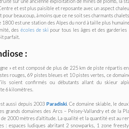
truite sur une ancienne exploitation de mines de plomb, la st
entre et est plus paisible et reposante avec un aspect chale
nt pour beaucoup, à moins que ce ne soit ses charmants chalets
e 1800 est une station des Alpes du nord à taille plus humain
mité, des
écoles de ski
pour tous les âges et des garderies
t parfait.
diose :
gne » et est composé de plus de 225 km de piste répartis e
istes rouges, 69 pistes bleues et 10 pistes vertes, ce domain
u’ils soient confirmés ou débutants allant du skieur alp
te 6 kilomètres.
est aussi depuis 2003
Paradiski
. Ce domaine skiable, le deu
es grands domaines des Arcs – Peisey-Vallandry et de la Pl
 de 2000 mètres d’altitude. La qualité et la quantité est au re
es : espaces ludiques abritant 2 snowparks, 1 zone freesty