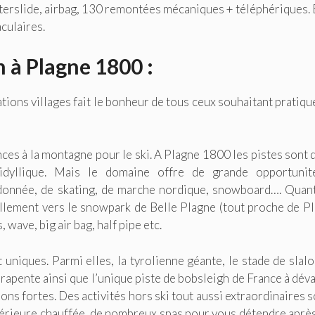
terslide, airbag, 130 remontées mécaniques + téléphériques. 
culaires.
n à Plagne 1800 :
tions villages fait le bonheur de tous ceux souhaitant pratiqu
nces à la montagne pour le ski. A Plagne 1800 les pistes sont 
idyllique. Mais le domaine offre de grande opportunit
andonnée, de skating, de marche nordique, snowboard…. Quan
rellement vers le snowpark de Belle Plagne (tout proche de P
ave, big air bag, half pipe etc.
 uniques. Parmi elles, la tyrolienne géante, le stade de slalo
arapente ainsi que l’unique piste de bobsleigh de France à déva
ons fortes. Des activités hors ski tout aussi extraordinaires s
 extérieure chauffée, de nombreux spas pour vous détendre aprè