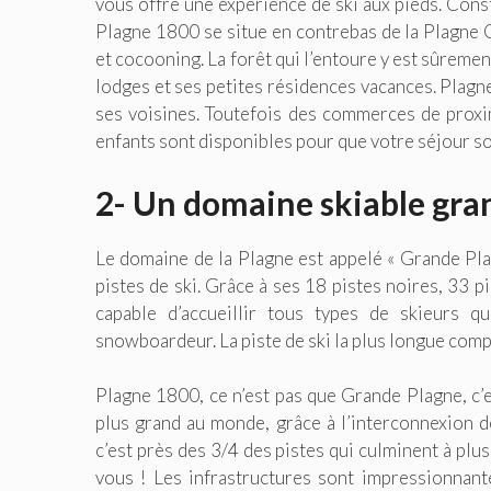
vous offre une expérience de ski aux pieds. Cons
Plagne 1800 se situe en contrebas de la Plagne C
et cocooning. La forêt qui l’entoure y est sûreme
lodges et ses petites résidences vacances. Plagn
ses voisines. Toutefois des commerces de proxi
enfants sont disponibles pour que votre séjour soi
2- Un domaine skiable gran
Le domaine de la Plagne est appelé « Grande Pla
pistes de ski. Grâce à ses 18 pistes noires, 33 p
capable d’accueillir tous types de skieurs q
snowboardeur. La piste de ski la plus longue comp
Plagne 1800, ce n’est pas que Grande Plagne, c’
plus grand au monde, grâce à l’interconnexion d
c’est près des 3/4 des pistes qui culminent à plus
vous ! Les infrastructures sont impressionnant