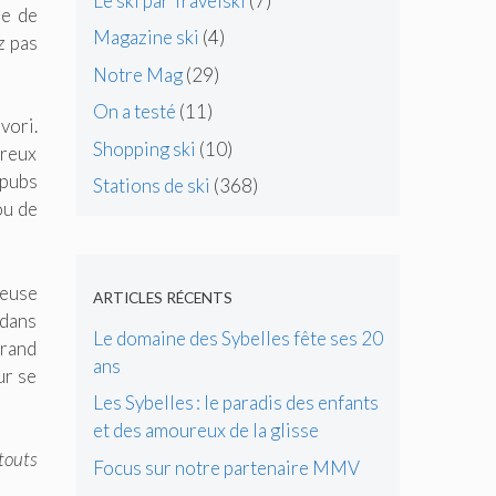
Le ski par Travelski
(7)
se de
Magazine ski
(4)
z pas
Notre Mag
(29)
On a testé
(11)
vori.
Shopping ski
(10)
breux
 pubs
Stations de ski
(368)
u de
reuse
ARTICLES RÉCENTS
 dans
Le domaine des Sybelles fête ses 20
grand
ans
ur se
Les Sybelles : le paradis des enfants
et des amoureux de la glisse
touts
Focus sur notre partenaire MMV