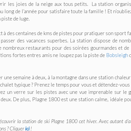
rir les joies de la neige aux tous petits. La station organi
ong de l’année pour satisfaire toute la famille ! Et n’oublie
 piste de luge.
t à des centaines de kms de pistes pour pratiquer son sport fa
 passer des vacances superbes. La station dispose de nom
e nombreux restaurants pour des soirées gourmandes et de
ations fortes entres amis ne loupez pas la piste de
Bobsleigh
o
r une semaine à deux, à la montagne dans une station chaleu
n chalet typique ? Prenez le temps pour vous et détendez-vous
ez un verre sur les pistes avec une vue imprenable sur le 
deux. De plus, Plagne 1800 est une station calme, idéale po
écouvrir la station de ski Plagne 1800 cet hiver. Avec autant d’a
ons ? Cliquer
ici
!