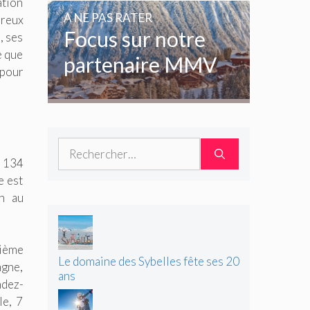
amoureux de la
ation
A NE PAS RATER
ureux
glisse
Focus sur notre
, ses
e que
partenaire MMV
 pour
Rechercher :
n 134
e est
in au
xième
Le domaine des Sybelles fête ses 20
agne,
ans
ndez-
le, 7