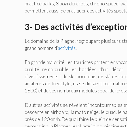
practice parks, 3 boardercross, chrono speed, wa
permettent aussi de pratiquer des activités specta
3- Des activités d’exceptio
Le domaine de la Plagne, regroupant plusieurs sta
grand nombre d’
activités
.
En grande majorité, les touristes partent en vaca
qualité remarquable et bordées d’un décor 
divertissements : du ski nordique, de ski de r
amateurs de freestyle, ils se dirigent tout natu
1800) et de ses nombreux modules : boardercross, w
D’autres activités se révèlent incontournables et
descente en airboard, la moto neige, le quad, le p
près de 120km/h. De quoi faire le plein de sensati
découvrir à la Plagne : le village igloo, piscine