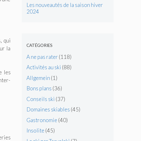
Les nouveautés de la saison hiver
2024
, qui
CATÉGORIES
ur la
A ne pas rater
(118)
Activités au ski
(88)
e les
Allgemein
(1)
nter-
Bons plans
(36)
Conseils ski
(37)
Domaines skiables
(45)
Gastronomie
(40)
Insolite
(45)
eries