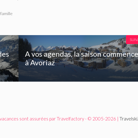
famille
SUI
des
A vos agendas, la saison commenc
à Avoriaz
 vacances sont assurées par Travelfactory - © 2005-2026 |
Travelsk