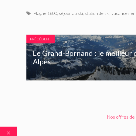
Étiquettes
Plagne 1800
,
séjour au ski
,
station de ski
,
vacances en 
PRÉCÉDENT
Le Grand-Bornand : le meilleur 
Alpes
Nos offres de