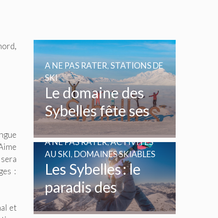
nord,
A NE PAS RATER
,
STATIONS DE
SKI
Le domaine des
Sybelles fête ses
20 ans
ingue
A NE PAS RATER
,
ACTIVITÉS
(Aime
AU SKI
,
DOMAINES SKIABLES
 sera
Les Sybelles : le
ges :
paradis des
enfants et des
al et