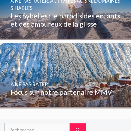
A NE PAS RATER
,
ACTIVITÉS AU SKI
,
DOMAINES
SKIABLES
Les Sybelles : le paradis des enfants
et des amoureux de la glisse
A NE PAS RATER
Focus sur notre partenaire MMV
Rechercher :