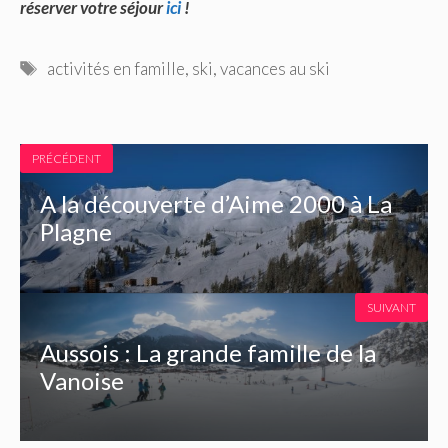
réserver votre séjour
ici
!
Étiquettes
activités en famille
,
ski
,
vacances au ski
PRÉCÉDENT
A la découverte d’Aime 2000 à La
Plagne
SUIVANT
Aussois : La grande famille de la
Vanoise